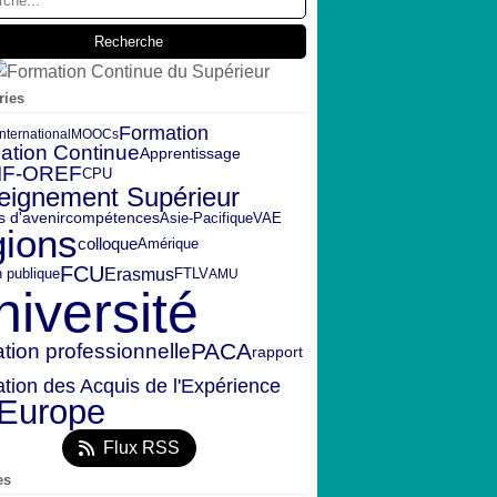
ries
Formation
International
MOOCs
ation Continue
Apprentissage
IF-OREF
CPU
eignement Supérieur
s d'avenir
compétences
VAE
Asie-Pacifique
gions
colloque
Amérique
FCU
Erasmus
n publique
FTLV
AMU
niversité
PACA
tion professionnelle
rapport
ation des Acquis de l'Expérience
Europe
Flux RSS
es