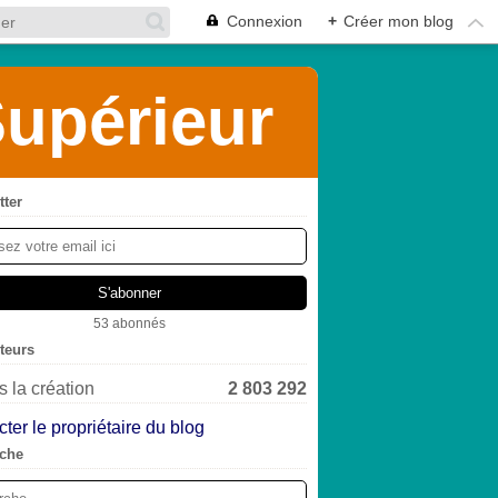
Connexion
+
Créer mon blog
upérieur
tter
53 abonnés
iteurs
 la création
2 803 292
ter le propriétaire du blog
che