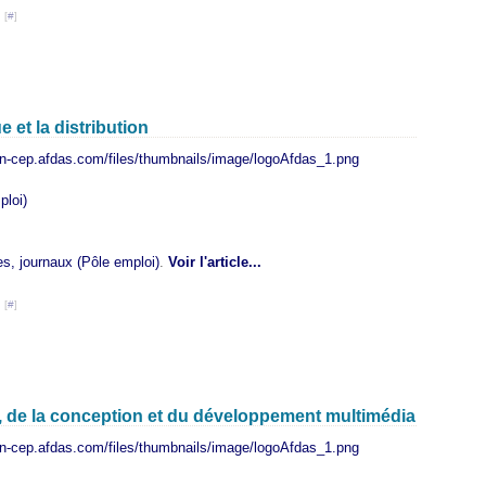
Janv
Févr
Mar
 [
#
]
Janv
 et la distribution
ploi)
es, journaux (Pôle emploi)
.
Voir l'article...
 [
#
]
n, de la conception et du développement multimédia