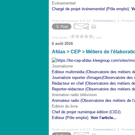
Evénementiel
Chargé de projet événementiel (Pôle emploi)
.
Vo
Posté par pcassuto à 11:14 -
Commentaires [
…
]
- Permalien
Vous aimez ?
0 vote
6 août 2016
Afdas > CEP > Métiers de l'élaborati
Journalisme
Editeur multimédia (Observatoire des métiers d
Journaliste reporter d'images(Observatoire des m
Rédacteur en chef (Observatoire des métiers de
Reporter-rédacteur (Observatoire des métiers de
Animation radio télévision
Animateur radio (Observatoire des métiers de l'
Edition du livre
Chef de projet numérique édition (CIDJ)
Editeur (Pôle emploi)
.
Voir l'article...
Posté par pcassuto à 11:13 -
Commentaires [
…
]
- Permalien