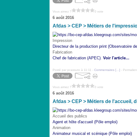
Vous aimez ?
0 vote
6 août 2016
Afdas > CEP > Métiers de l'impression
Impression
Directeur de la production print (Observatoire d
Fabrication
Chef de fabrication (APEC)
.
Voir l'article...
Posté par pcassuto à 11:11 -
Commentaires [
…
]
- Permalien
Vous aimez ?
0 vote
6 août 2016
Afdas > CEP > Métiers de l'accueil, de
Accueil des publics
Agent et hôte d'accueil (Pôle emploi)
Animation
Animateur musical et scénique (Pôle emploi)