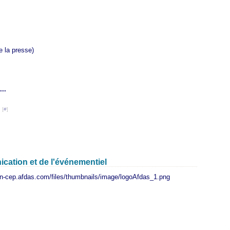
e la presse)
...
 [
#
]
cation et de l'événementiel