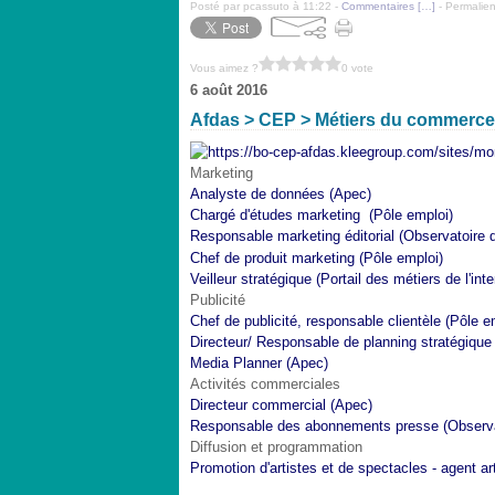
Posté par pcassuto à 11:22 -
Commentaires [
…
]
- Permalien
Vous aimez ?
0 vote
6 août 2016
Afdas > CEP > Métiers du commerce, d
Marketing
Analyste de données (Apec)
Chargé d'études marketing (Pôle emploi)
Responsable marketing éditorial
(Observatoire 
Chef de produit marketing (Pôle emploi)
Veilleur stratégique (Portail des métiers de l'inte
Publicité
Chef de publicité, responsable clientèle (Pôle e
Directeur/ Responsable de planning stratégique
Media Planner (Apec)
Activités commerciales
Directeur commercial (Apec)
Responsable des abonnements presse (Observat
Diffusion et programmation
Promotion d'artistes et de spectacles - agent ar