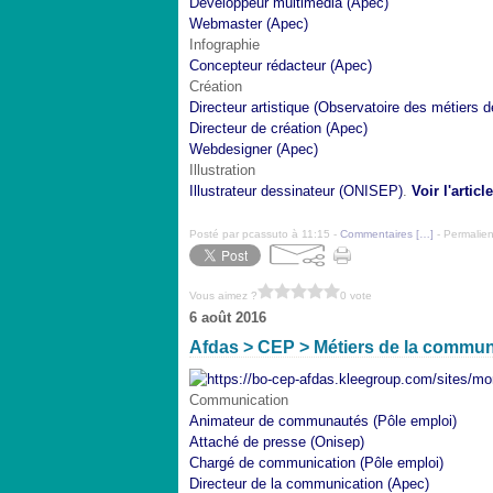
Développeur multimédia (Apec)
Webmaster (Apec)
Infographie
Concepteur rédacteur (Apec)
Création
Directeur artistique (Observatoire des métiers d
Directeur de création (Apec)
Webdesigner (Apec)
Illustration
Illustrateur dessinateur (ONISEP)
.
Voir l'article
Posté par pcassuto à 11:15 -
Commentaires [
…
]
- Permalien
Vous aimez ?
0 vote
6 août 2016
Afdas > CEP > Métiers de la communi
Communication
Animateur de communautés (Pôle emploi)
Attaché de presse (Onisep)
Chargé de communication (Pôle emploi)
Directeur de la communication (Apec)