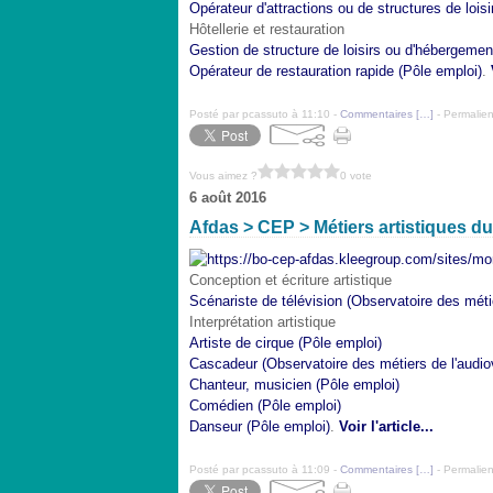
Opérateur d'attractions ou de structures de lois
Hôtellerie et restauration
Gestion de structure de loisirs ou d'hébergement
Opérateur de restauration rapide (Pôle emploi)
.
Posté par pcassuto à 11:10 -
Commentaires [
…
]
- Permalien
Vous aimez ?
0 vote
6 août 2016
Afdas > CEP > Métiers artistiques du
Conception et écriture artistique
Scénariste de télévision (Observatoire des métie
Interprétation artistique
Artiste de cirque (Pôle emploi)
Cascadeur (Observatoire des métiers de l'audio
Chanteur, musicien (Pôle emploi)
Comédien (Pôle emploi)
Danseur (Pôle emploi)
.
Voir l'article...
Posté par pcassuto à 11:09 -
Commentaires [
…
]
- Permalien