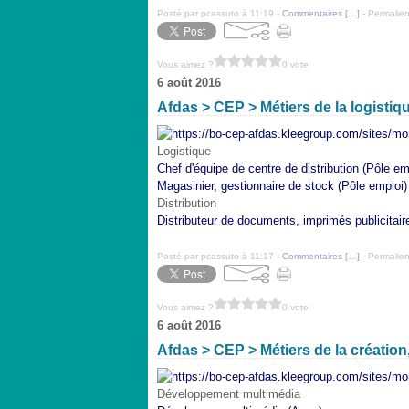
Posté par pcassuto à 11:19 -
Commentaires [
…
]
- Permalien
Vous aimez ?
0 vote
6 août 2016
Afdas > CEP > Métiers de la logistique
Logistique
Chef d'équipe de centre de distribution (Pôle em
Magasinier, gestionnaire de stock (Pôle emploi)
Distribution
Distributeur de documents, imprimés publicitair
Posté par pcassuto à 11:17 -
Commentaires [
…
]
- Permalien
Vous aimez ?
0 vote
6 août 2016
Afdas > CEP > Métiers de la créatio
Développement multimédia