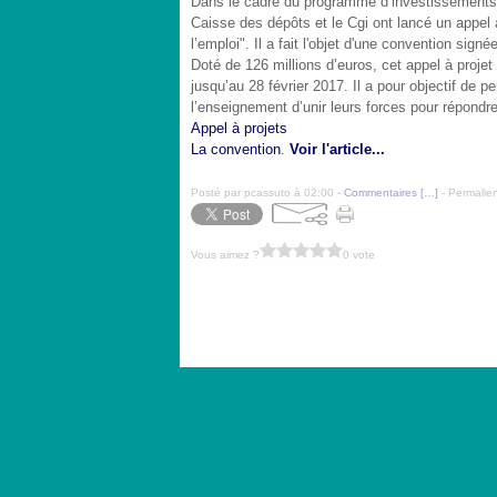
Dans le cadre du programme d’investissements d
Caisse des dépôts et le
Cgi
ont lancé un appel à
l’emploi". Il a fait l'objet d'une convention sign
Doté de 126 millions d’euros, cet appel à proj
jusqu’au 28 février 2017. Il a pour objectif de p
l’enseignement d’unir leurs forces pour répond
Appel à projets
La convention
.
Voir l'article...
Posté par pcassuto à 02:00 -
Commentaires [
…
]
- Permalien
Vous aimez ?
0 vote
Voir le profil de
cassutop
sur le portail