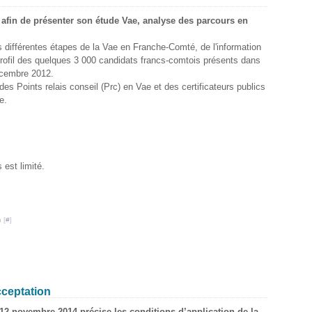
 afin de présenter son étude Vae, analyse des parcours en
es différentes étapes de la Vae en Franche-Comté, de l'information
 profil des quelques 3 000 candidats francs-comtois présents dans
décembre 2012.
des Points relais conseil (Prc) en Vae et des certificateurs publics
e.
 est limité.
 [
#
]
cceptation
 12 novembre 2014 précise les conditions d’application de la