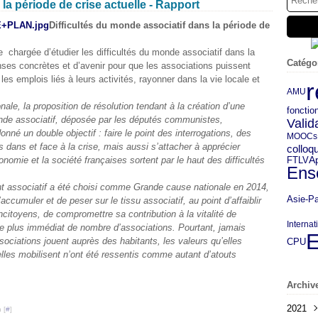
la période de crise actuelle - Rapport
Difficultés du monde associatif dans la période de
 chargée d’étudier les difficultés du monde associatif dans la
Catégo
nses concrètes et d’avenir pour que les associations puissent
es emplois liés à leurs activités, rayonner dans la vie locale et
r
AMU
le, la proposition de résolution tendant à la création d’une
fonctio
onde associatif, déposée par les députés communistes,
Valid
nné un double objectif : faire le point des interrogations, des
MOOCs
 dans et face à la crise, mais aussi s’attacher à apprécier
colloq
FTLV
omie et la société françaises sortent par le haut des difficultés
A
Ens
nt associatif a été choisi comme Grande cause nationale en 2014,
Asie-Pa
ccumuler et de peser sur le tissu associatif, au point d’affaiblir
ncitoyens, de compromettre sa contribution à la vitalité de
Internat
 le plus immédiat de nombre d’associations. Pourtant, jamais
E
sociations jouent auprès des habitants, les valeurs qu’elles
CPU
elles mobilisent n’ont été ressentis comme autant d’atouts
Archiv
2021
 [
#
]