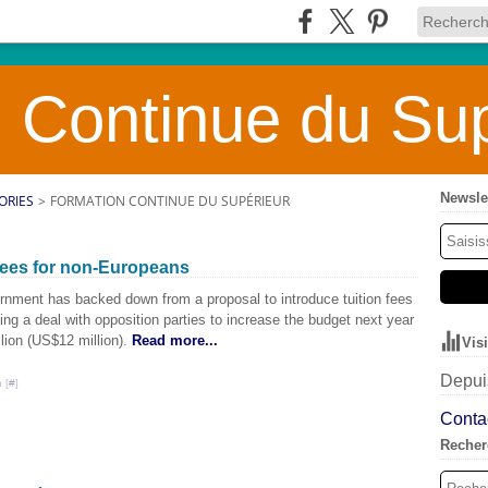
 Continue du Sup
Newsle
ORIES
>
FORMATION CONTINUE DU SUPÉRIEUR
fees for non-Europeans
nment has backed down from a proposal to introduce tuition fees
ing a deal with opposition parties to increase the budget next year
llion (US$12 million).
Read more...
Vis
Depuis
 [
#
]
Contac
Recher