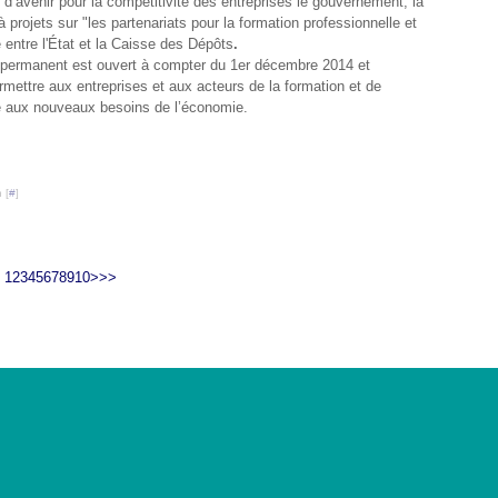
’avenir pour la compétitivité des entreprises le gouvernement, la
 projets sur "les partenariats pour la formation professionnelle et
ée entre l'État et la Caisse des Dépôts
.
et permanent est ouvert à compter du 1er décembre 2014 et
ermettre aux entreprises et aux acteurs de la formation et de
re aux nouveaux besoins de l’économie.
 [
#
]
20
30
40
50
60
70
80
90
100
1
2
3
4
5
6
7
8
9
10
>
>>
 Canalblog
Top articles
Contact
Signaler un abus
C.G.U.
Cookies et données