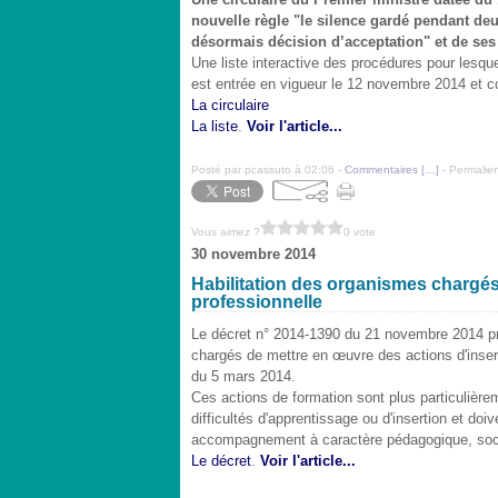
nouvelle règle "le silence gardé pendant de
désormais décision d’acceptation" et de ses
Une liste interactive des procédures pour lesque
est entrée en vigueur le 12 novembre 2014 et co
La circulaire
La liste
.
Voir l'article...
Posté par pcassuto à 02:06 -
Commentaires [
…
]
- Permalien
Vous aimez ?
0 vote
30 novembre 2014
Habilitation des organismes chargés 
professionnelle
Le décret n° 2014-1390 du 21 novembre 2014 pré
chargés de mettre en œuvre des actions d'inserti
du 5 mars 2014.
Ces actions de formation sont plus particulièr
difficultés d'apprentissage ou d'insertion et do
accompagnement à caractère pédagogique, soci
Le décret
.
Voir l'article...