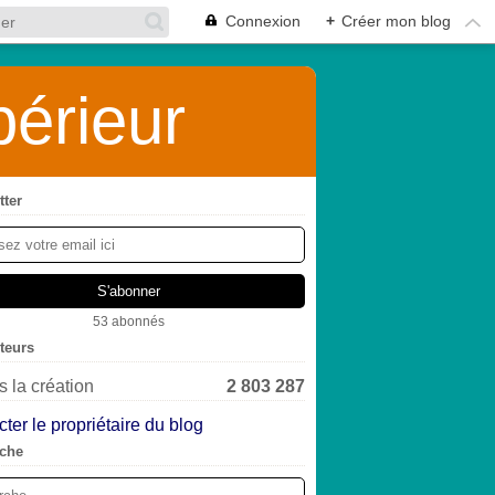
Connexion
+
Créer mon blog
érieur
tter
53 abonnés
iteurs
 la création
2 803 287
ter le propriétaire du blog
che