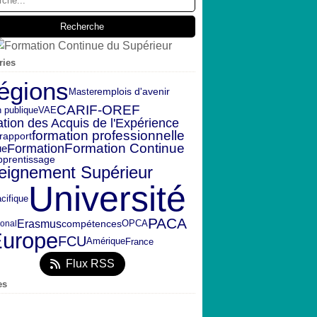
ries
égions
emplois d'avenir
Master
CARIF-OREF
n publique
VAE
ation des Acquis de l'Expérience
formation professionnelle
rapport
Formation Continue
Formation
ue
pprentissage
eignement Supérieur
Université
cifique
PACA
Erasmus
OPCA
compétences
ional
urope
FCU
Amérique
France
Flux RSS
es