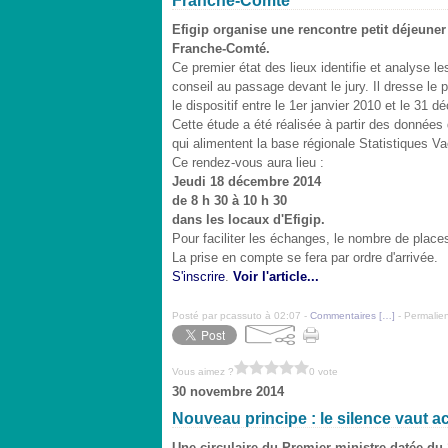
Franche-Comté
Efigip organise une rencontre petit déjeuner
Franche-Comté.
Ce premier état des lieux identifie et analyse l
conseil au passage devant le jury. Il dresse le
le dispositif entre le 1er janvier 2010 et le 31 
Cette étude a été réalisée à partir des données 
qui alimentent la base régionale Statistiques Va
Ce rendez-vous aura lieu :
Jeudi 18 décembre 2014
de 8 h 30 à 10 h 30
dans les locaux d'Efigip.
Pour faciliter les échanges, le nombre de places
La prise en compte se fera par ordre d'arrivée.
S'inscrire
.
Voir l'article...
Posté par pcassuto à 02:07 -
Commentaires [
…
]
- Permalien
Vous aimez ?
0 vote
30 novembre 2014
Nouveau principe : le silence vaut a
Une circulaire du Premier ministre datée du