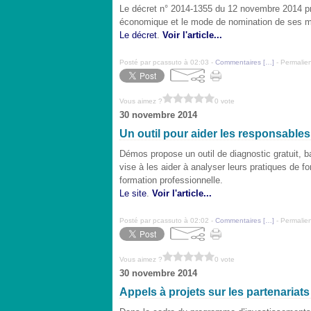
Le décret n° 2014-1355 du 12 novembre 2014 préci
économique et le mode de nomination de ses 
Le décret
.
Voir l'article...
Posté par pcassuto à 02:03 -
Commentaires [
…
]
- Permalien
Vous aimez ?
0 vote
30 novembre 2014
Un outil pour aider les responsables
Démos propose un outil de diagnostic gratuit, ba
vise à les aider à analyser leurs pratiques de 
formation professionnelle.
Le site
.
Voir l'article...
Posté par pcassuto à 02:02 -
Commentaires [
…
]
- Permalien
Vous aimez ?
0 vote
30 novembre 2014
Appels à projets sur les partenariats