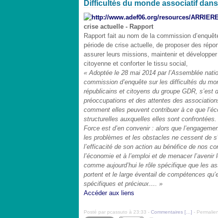
Difficultés du monde associatif dans 
crise actuelle - Rapport
Rapport fait au nom de la commission d’enquête
période de crise actuelle, de proposer des répo
assurer leurs missions, maintenir et développer l
citoyenne et conforter le tissu social,
« Adoptée le 28 mai 2014 par l’Assemblée nationa
commission d’enquête sur les difficultés du m
républicains et citoyens du groupe GDR, s’est do
préoccupations et des attentes des associations
comment elles peuvent contribuer à ce que l’écon
structurelles auxquelles elles sont confrontées.
Force est d’en convenir : alors que l’engageme
les problèmes et les obstacles ne cessent de s’a
l’efficacité de son action au bénéfice de nos co
l’économie et à l’emploi et de menacer l’avenir
comme aujourd’hui le rôle spécifique que les as
portent et le large éventail de compétences qu’
spécifiques et précieux…. »
Accéder aux liens
Posté par pcassuto à 23:33 -
Commentaires [
…
]
- Permalien