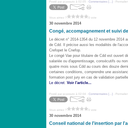
Posté par pcassuto à 02:05 -
Commentaires [
…
]
- Permalien
Vous aimez ?
0 vote
30 novembre 2014
Congé, accompagnement et suivi d
Le décret n° 2014-1354 du 12 novembre 2014 as
de
Cdd
. Il précise aussi les modalités de l'acc
Crefop
et le
Cnefop
.
Le congé
Vae
pour titulaire de
Cdd
est ouvert dè
salariée ou d'apprentissage, consécutifs ou non
quatre mois sous
Cdd
au cours des douze dern
certaines conditions, comprendre une assistance
formation post jury en cas de validation partielle
Le décret
.
Voir l'article...
Posté par pcassuto à 02:04 -
Commentaires [
…
]
- Permalien
Vous aimez ?
0 vote
30 novembre 2014
Conseil national de l'insertion par l