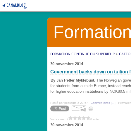
Formation
FORMATION CONTINUE DU SUPÉRIEUR
>
CATEG
30 novembre 2014
Government backs down on tuition 
By Jan Petter Myklebust.
The Norwegian gover
for students from outside Europe, instead reach
for higher education institutions by NOK80.5 mi
Posté par pcassuto à 23:57 -
Commentaires [
…
]
- Permalien
Vous aimez ?
0 vote
30 novembre 2014