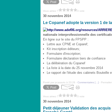
Vous aimez ?
0 vote
30 novembre 2014
Le Copanef adopte la version 1 de la 
nationale interprofessionnelle des certific
En ligne sur le site du FPSPP :
Lettre aux CPNE et Coparef;
Kit inscription éditeurs;
Formulaire d'inscription;
Formulaire déclaration tiers de confiance
La délibération du Copanef
La liste à la date du 25 novembre 2014
Le rapport de l'étude des cabinets Bouteille 
Posté par pcassuto à 23:26 -
Commentaires [
…
]
- Permalien
Vous aimez ?
0 vote
30 novembre 2014
Petit déjeuner Validation des acquis