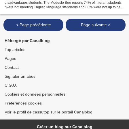
disadvantages students. The Modesto Bee reports 74% of migrant students
“were not meeting English language standards and 80% were not up to par
in math” in the 2016-17 academic year. M...
< Page précédente
Page suivante >
Hébergé par Canalblog
Top articles
Pages
Contact
Signaler un abus
C.G.U.
Cookies et données personnelles
Préférences cookies
Voir le profil de cassutop sur le portail Canalblog
Créer un blog sur Canalblog