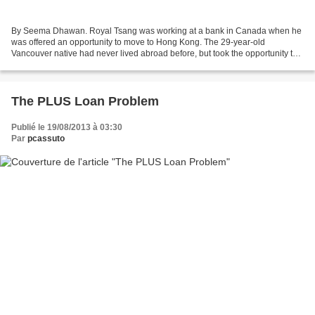
By Seema Dhawan. Royal Tsang was working at a bank in Canada when he
was offered an opportunity to move to Hong Kong. The 29-year-old
Vancouver native had never lived abroad before, but took the opportunity to
gain global experience. Almost two years...
The PLUS Loan Problem
Publié le 19/08/2013 à 03:30
Par
pcassuto