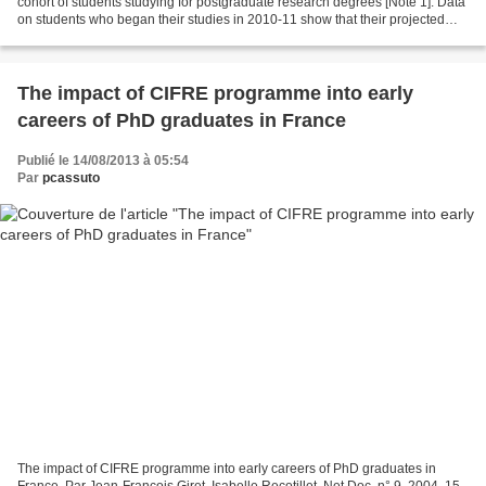
cohort of students studying for postgraduate research degrees [Note 1]. Data
on students who began their studies in 2010-11 show that their projected
completion rates are higher...
The impact of CIFRE programme into early
careers of PhD graduates in France
Publié le 14/08/2013 à 05:54
Par
pcassuto
The impact of CIFRE programme into early careers of PhD graduates in
France. Par Jean-François Giret, Isabelle Recotillet. Net.Doc, n° 9, 2004, 15