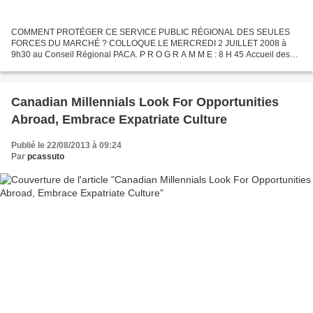
COMMENT PROTÉGER CE SERVICE PUBLIC RÉGIONAL DES SEULES
FORCES DU MARCHÉ ? COLLOQUE LE MERCREDI 2 JUILLET 2008 à
9h30 au Conseil Régional PACA. P R O G R A M M E : 8 H 45 Accueil des
participants 9 H 30 Allocutions d’ouverture : – MICHEL VAUZELLE,
Président...
Canadian Millennials Look For Opportunities
Abroad, Embrace Expatriate Culture
Publié le 22/08/2013 à 09:24
Par
pcassuto