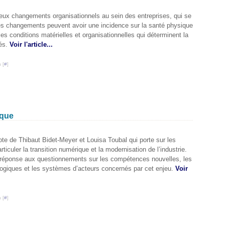
eux changements organisationnels au sein des entreprises, qui se
 Ces changements peuvent avoir une incidence sur la santé physique
es conditions matérielles et organisationnelles qui déterminent la
iés.
Voir l'article...
 [
#
]
ique
note de Thibaut Bidet-Meyer et Louisa Toubal qui porte sur les
ticuler la transition numérique et la modernisation de l’industrie.
réponse aux questionnements sur les compétences nouvelles, les
ologiques et les systèmes d’acteurs concernés par cet enjeu.
Voir
 [
#
]