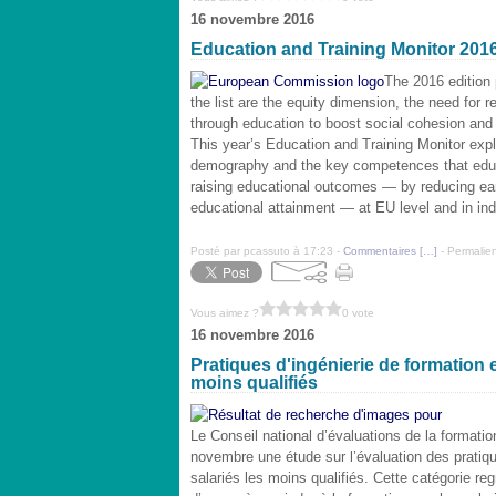
16 novembre 2016
Education and Training Monitor 201
The 2016 edition 
the list are the equity dimension, the need for
through education to boost social cohesion and
This year’s Education and Training Monitor exp
demography and the key competences that educa
raising educational outcomes — by reducing ear
educational attainment — at EU level and in in
Posté par pcassuto à 17:23 -
Commentaires [
…
]
- Permalien
Vous aimez ?
0 vote
16 novembre 2016
Pratiques d'ingénierie de formation en
moins qualifiés
Le Conseil national d’évaluations de la formatio
novembre une étude sur l’évaluation des pratique
salariés les moins qualifiés. Cette catégorie reg