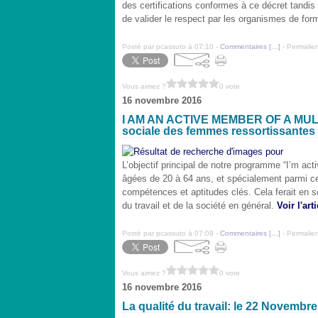
des certifications conformes à ce décret tandi
de valider le respect par les organismes de form
Posté par pcassuto à 07:10 -
Commentaires [
…
]
- Permalien
Vous aimez ?
0 vote
16 novembre 2016
I AM AN ACTIVE MEMBER OF A MULTIN
sociale des femmes ressortissantes 
L’objectif principal de notre programme “I’m ac
âgées de 20 à 64 ans, et spécialement parmi ce
compétences et aptitudes clés. Cela ferait en 
du travail et de la société en général.
Voir l'arti
Posté par pcassuto à 07:09 -
Commentaires [
…
]
- Permalien
Vous aimez ?
0 vote
16 novembre 2016
La qualité du travail: le 22 Novembre