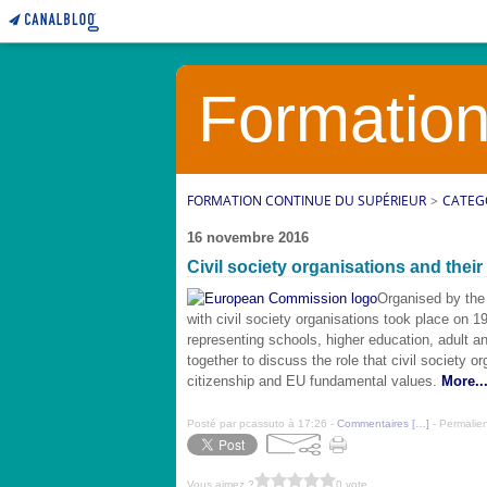
Formation
FORMATION CONTINUE DU SUPÉRIEUR
>
CATEG
16 novembre 2016
Civil society organisations and their
Organised by the
with civil society organisations took place on 
representing schools, higher education, adult a
together to discuss the role that civil society o
citizenship and EU fundamental values.
More..
Posté par pcassuto à 17:26 -
Commentaires [
…
]
- Permalien
Vous aimez ?
0 vote