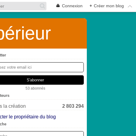
Connexion
+
Créer mon blog
érieur
tter
53 abonnés
iteurs
 la création
2 803 294
ter le propriétaire du blog
che