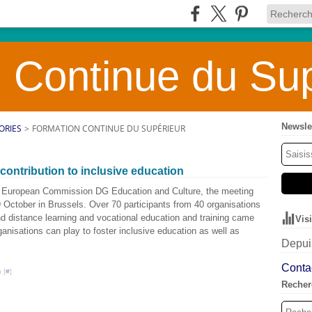
 Continue du Sup
Newsle
ORIES
>
FORMATION CONTINUE DU SUPÉRIEUR
 contribution to inclusive education
 European Commission DG Education and Culture, the meeting
19 October in Brussels. Over 70 participants from 40 organisations
nd distance learning and vocational education and training came
Vis
rganisations can play to foster inclusive education as well as
Depuis
.
Contac
 [
#
]
Recher