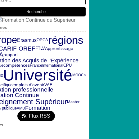
ries
régions
rope
Erasmus
OPCA
CARIF-OREF
FTLV
Apprentissage
A
rapport
ation des Acquis de l'Expérience
ue
CPU
compétences
France
International
Université
ue
MOOCs
emplois d'avenir
VAE
cifique
tion professionnelle
ation Continue
eignement Supérieur
Master
Formation
n publique
AMU
Flux RSS
es