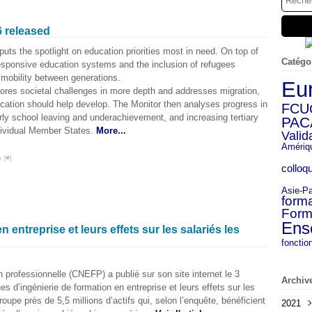
6 released
puts the spotlight on education priorities most in need. On top of
Catégo
 responsive education systems and the inclusion of refugees
 mobility between generations.
Eu
lores societal challenges in more depth and addresses migration,
tion should help develop. The Monitor then analyses progress in
FCU
ly school leaving and underachievement, and increasing tertiary
PAC
dividual Member States.
More...
Valid
Amériq
 [
#
]
colloq
Asie-Pa
forma
Form
Ens
 entreprise et leurs effets sur les salariés les
fonctio
n professionnelle (CNEFP) a publié sur son site internet le 3
Archiv
s d’ingénierie de formation en entreprise et leurs effets sur les
roupe près de 5,5 millions d’actifs qui, selon l’enquête, bénéficient
2021