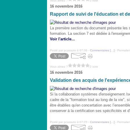
Vous aimez ?
0 vote
16 novembre 2016
Rapport de suivi de l'éducation et de
La première section du document présente les st
formation. La section 7 est dédiée à l'enseignem
Voir l'article...
Posté par pcassuto à 07:06 -
Commentaires [
…
]
- Permalien
Vous aimez ?
0 vote
16 novembre 2016
Validation des acquis de l'expérience
Si la collaboration systèmes d'enseignement /se
cadre de la "formation tout au long de la vie", s
être établies qu'en concertation avec l’ensemb
conserver à la certification ses spécificités et
Posté par pcassuto à 07:05 -
Commentaires [
…
]
- Permalien