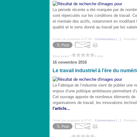
La période récente a été marquée par de nombr
sont répercutés sur les conditions de travail.
et mentale des actifs, notamment en modifiant l
qualité et le sens donné au travail par les salar
Posté par pcassuto à 07:08 -
Commentaires [
…
]
- Permalien
Vous aimez ?
0 vote
16 novembre 2016
Le travail industriel à l’ère du numér
La Fabrique de l’industrie vient de publier une 
enjeux d’une politique ambitieuse permettant d’ar
Cet ouvrage apporte de nombreux éléments de 
organisations de travail, les innovations techn
l'article...
Posté par pcassuto à 07:07 -
Commentaires [
…
]
- Permalien