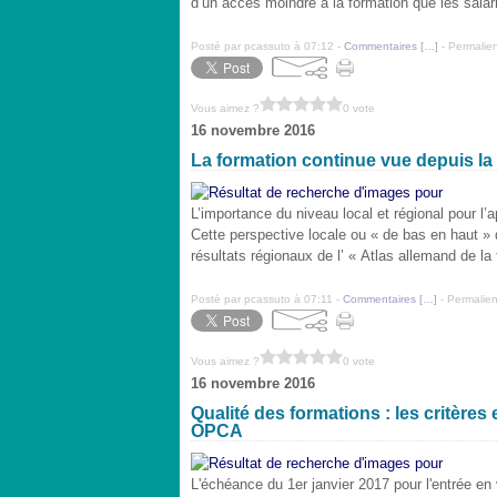
d’un accès moindre à la formation que les salar
Posté par pcassuto à 07:12 -
Commentaires [
…
]
- Permalien
Vous aimez ?
0 vote
16 novembre 2016
La formation continue vue depuis la 
L’importance du niveau local et régional pour l’
Cette perspective locale ou « de bas en haut » 
résultats régionaux de l’ « Atlas allemand de la
Posté par pcassuto à 07:11 -
Commentaires [
…
]
- Permalien
Vous aimez ?
0 vote
16 novembre 2016
Qualité des formations : les critères
OPCA
L'échéance du 1er janvier 2017 pour l'entrée en