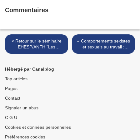
Commentaires
< Retour sur le séminaire
« Comportements sexistes
EHESP/ANFH "Les
et sexuels au travail :
nouveaux métiers de
repérer, comprendre, pour
coordination des parcours
agir et prévenir » >
de soins"
Hébergé par Canalblog
Top articles
Pages
Contact
Signaler un abus
C.G.U.
Cookies et données personnelles
Préférences cookies