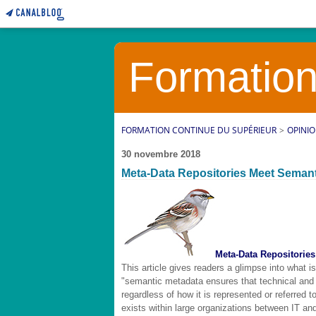
Formation
FORMATION CONTINUE DU SUPÉRIEUR
>
OPINI
30 novembre 2018
Meta-Data Repositories Meet Seman
Meta-Data Repositorie
This article gives readers a glimpse into what i
"semantic metadata ensures that technical an
regardless of how it is represented or referred 
exists within large organizations between IT an