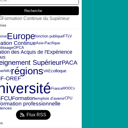
ries
Europe
fonction publique
FTLV
ional
ation Continue
Asie-Pacifique
OPCA
tissage
ation des Acquis de l'Expérience
mus
eignement Supérieur
PACA
régions
ue
colloque
VAE
AMU
IF-OREF
niversité
France
MOOCs
FCU
Formation
t
emplois d'avenir
CPU
formation professionnelle
tences
Flux RSS
es