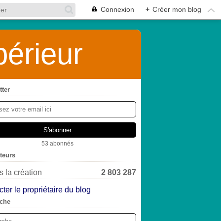
Connexion
+
Créer mon blog
érieur
tter
53 abonnés
iteurs
 la création
2 803 287
ter le propriétaire du blog
che