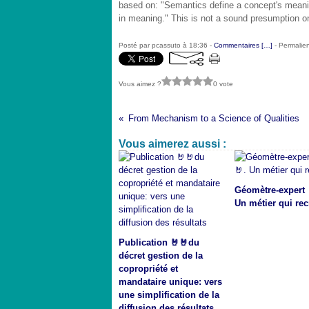
based on: "Semantics define a concept's meanin
in meaning." This is not a sound presumption o
Posté par pcassuto à 18:36 -
Commentaires [
…
]
- Permalien
Vous aimez ?
0 vote
From Mechanism to a Science of Qualities
Vous aimerez aussi :
Géomètre-expert 
Un métier qui rec
Publication 🤘🤘du
décret gestion de la
copropriété et
mandataire unique: vers
une simplification de la
diffusion des résultats