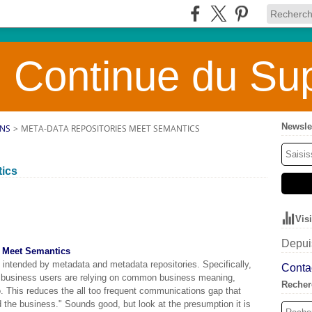
 Continue du Sup
Newsle
ONS
>
META-DATA REPOSITORIES MEET SEMANTICS
tics
Vis
Depuis
s Meet Semantics
s intended by metadata and metadata repositories. Specifically,
Contac
d business users are relying on common business meaning,
Recher
to. This reduces the all too frequent communications gap that
d the business." Sounds good, but look at the presumption it is