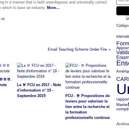
g in a manner that is both unambiguous and universally correct
n which to base an industry.
More...
 [
#
]
Catégo
Internat
Form
Appren
Email Teaching Scheme Under Fire
Valid
Eras
Ens
Amériq
CAR
🤘🤘🤘.
U
rute
La 🤘 FCU en 2017 - Note
d'information n° 19 -
Septembre 2019
FCU - 🤘 Propositions de
rappor
leviers pour valoriser le
Master
lien entre la recherche et
compé
la formation
professionnelle continue
Archiv