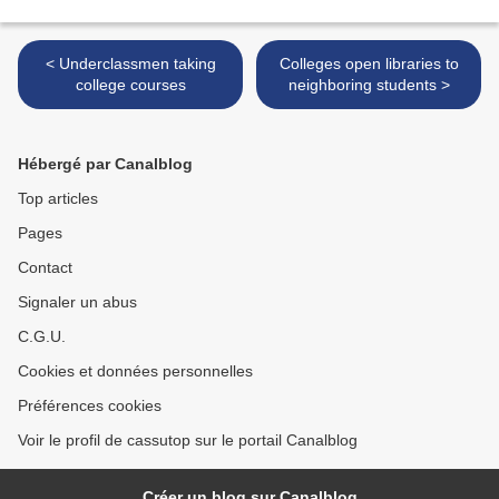
< Underclassmen taking
Colleges open libraries to
college courses
neighboring students >
Hébergé par Canalblog
Top articles
Pages
Contact
Signaler un abus
C.G.U.
Cookies et données personnelles
Préférences cookies
Voir le profil de cassutop sur le portail Canalblog
Créer un blog sur Canalblog