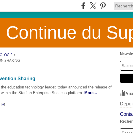
 Continue du Sup
Newsle
OLOGIE
>
ON SHARING
vention Sharing
the education technology leader, today announced the release of
 within the Starfish Enterprise Success platform.
More...
Vis
Depuis
 [
#
]
Contac
Recher