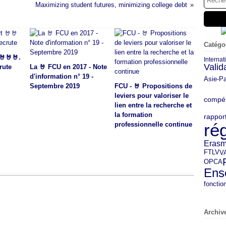
Maximizing student futures, minimizing college debt
Catégo
🤘🤘🤘.
Internat
Valid
rute
La 🤘 FCU en 2017 - Note
d'information n° 19 -
Asie-Pa
Septembre 2019
FCU - 🤘 Propositions de
leviers pour valoriser le
compé
lien entre la recherche et
la formation
rappor
ré
professionnelle continue
Eras
FTLV
V
OPCA
Ens
fonctio
Archiv