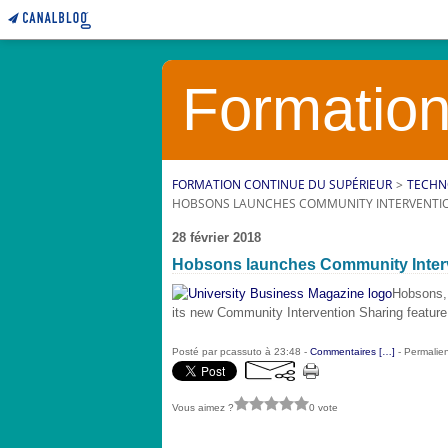
Formation
FORMATION CONTINUE DU SUPÉRIEUR
>
TECHN
HOBSONS LAUNCHES COMMUNITY INTERVENTI
28 février 2018
Hobsons launches Community Inter
Hobsons, 
its new Community Intervention Sharing feature
Posté par pcassuto à 23:48 -
Commentaires [
…
]
- Permalien
Vous aimez ?
0 vote