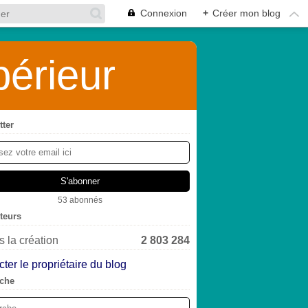
Connexion
+
Créer mon blog
érieur
tter
53 abonnés
iteurs
 la création
2 803 284
ter le propriétaire du blog
che