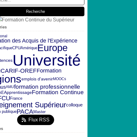
ries
ional
ation des Acquis de l'Expérience
Europe
CPU
Amérique
cifique
Université
tences
CARIF-OREF
Formation
t
gions
emplois d'avenir
MOOCs
formation professionnelle
mus
AMU
Formation Continue
AE
Apprentissage
FCU
France
eignement Supérieur
colloque
PACA
n publique
Master
Flux RSS
es