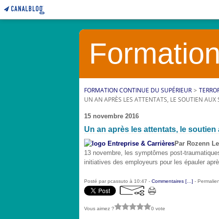
Formation
FORMATION CONTINUE DU SUPÉRIEUR
>
TERRO
UN AN APRÈS LES ATTENTATS, LE SOUTIEN AUX 
15 novembre 2016
Un an après les attentats, le soutien 
Par
Rozenn Le
13 novembre, les symptômes post-traumatiques 
initiatives des employeurs pour les épauler ap
Posté par pcassuto à 10:47 -
Commentaires [
…
]
- Permalien
Vous aimez ?
0 vote