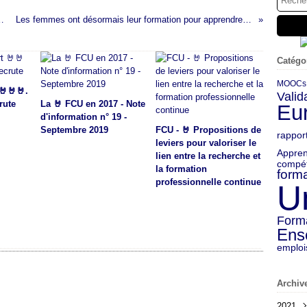
ollecte 2016 des Opca
Les femmes ont désormais leur formation pour apprendre à coder
Catégo
MOOCs
🤘🤘🤘.
Valid
rute
La 🤘 FCU en 2017 - Note
Eu
d'information n° 19 -
Septembre 2019
FCU - 🤘 Propositions de
rappor
leviers pour valoriser le
Appren
lien entre la recherche et
compé
la formation
forma
professionnelle continue
U
Form
Ens
emploi
Archiv
2021