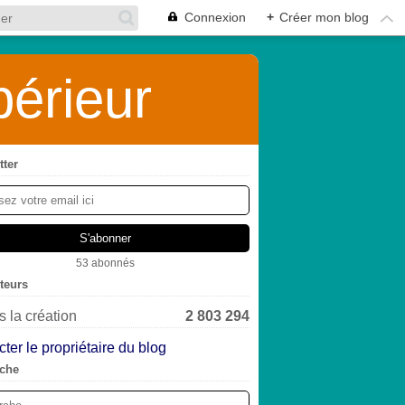
Connexion
+
Créer mon blog
érieur
tter
53 abonnés
iteurs
 la création
2 803 294
ter le propriétaire du blog
che