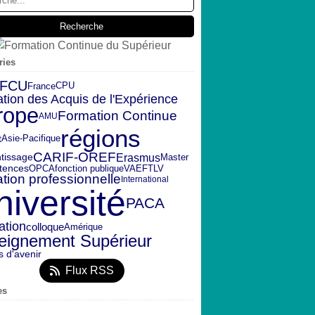
ries
FCU
CPU
France
ation des Acquis de l'Expérience
rope
Formation Continue
AMU
régions
t
Asie-Pacifique
CARIF-OREF
Erasmus
tissage
Master
OPCA
fonction publique
FTLV
tences
VAE
tion professionnelle
International
niversité
PACA
ation
colloque
Amérique
eignement Supérieur
s d'avenir
Flux RSS
es