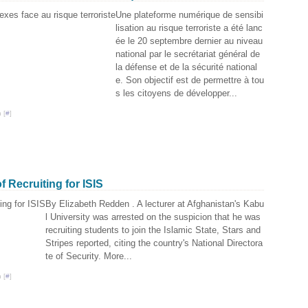
Janv
Une plateforme numérique de sensibi
lisation au risque terroriste a été lanc
ée le 20 septembre dernier au niveau
national par le secrétariat général de
la défense et de la sécurité national
e. Son objectif est de permettre à tou
s les citoyens de développer...
 [
#
]
 Recruiting for ISIS
By Elizabeth Redden . A lecturer at Afghanistan's Kabu
l University was arrested on the suspicion that he was
recruiting students to join the Islamic State, Stars and
Stripes reported, citing the country's National Directora
te of Security. More...
 [
#
]