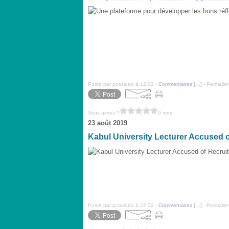
Posté par pcassuto à 12:02 -
Commentaires [
…
]
- Permalien
Vous aimez ?
0 vote
23 août 2019
Kabul University Lecturer Accused of
Posté par pcassuto à 22:32 -
Commentaires [
…
]
- Permalien