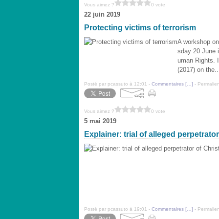
Vous aimez ?
0 vote
22 juin 2019
Protecting victims of terrorism
A workshop on t
sday 20 June i
uman Rights. I
(2017) on the..
Posté par pcassuto à 12:01 -
Commentaires [
…
]
- Permalien
Vous aimez ?
0 vote
5 mai 2019
Explainer: trial of alleged perpetra
Posté par pcassuto à 19:01 -
Commentaires [
…
]
- Permalien