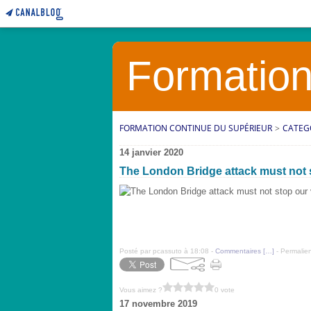
Formation
FORMATION CONTINUE DU SUPÉRIEUR
>
CATEG
14 janvier 2020
The London Bridge attack must not st
Posté par pcassuto à 18:08 -
Commentaires [
…
]
- Permalien
Vous aimez ?
0 vote
17 novembre 2019