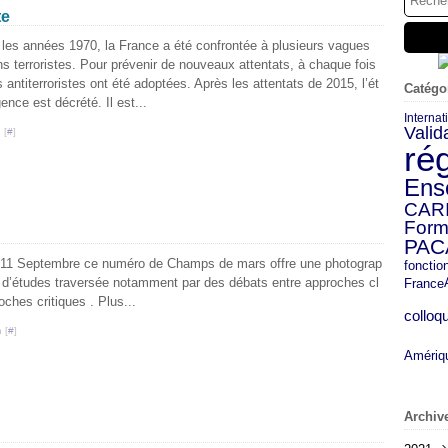
te
les années 1970, la France a été confrontée à plusieurs vagues
ns terroristes. Pour prévenir de nouveaux attentats, à chaque fois
s antiterroristes ont été adoptées. Après les attentats de 2015, l’ét
Catégo
gence est décrété. Il est...
Internat
Valid
 [
#
]
ré
Ens
CAR
Form
PAC
e 11 Septembre ce numéro de Champs de mars offre une photograp
fonctio
d’études traversée notamment par des débats entre approches cl
France
ches critiques . Plus...
colloq
 [
#
]
Amériq
Archiv