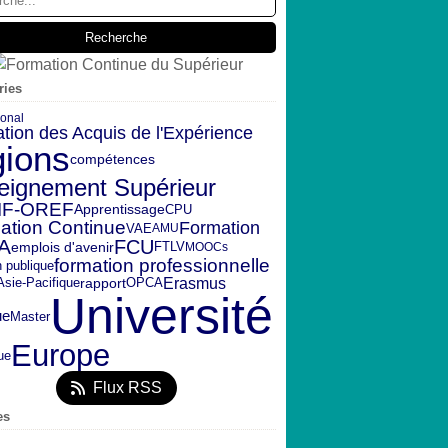
ries
ional
ation des Acquis de l'Expérience
gions
compétences
eignement Supérieur
IF-OREF
CPU
Apprentissage
ation Continue
Formation
VAE
AMU
A
FCU
emplois d'avenir
FTLV
MOOCs
formation professionnelle
n publique
Erasmus
rapport
OPCA
Asie-Pacifique
Université
ue
Master
Europe
ue
Flux RSS
es