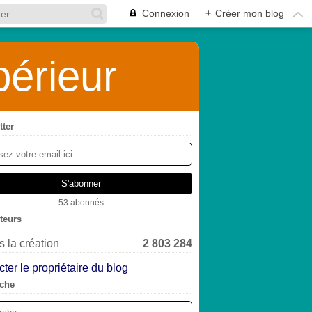
Connexion
+
Créer mon blog
érieur
tter
53 abonnés
iteurs
 la création
2 803 284
ter le propriétaire du blog
che