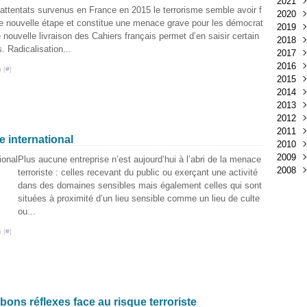
2021
attentats survenus en France en 2015 le terrorisme semble avoir f
2020
Déc
e nouvelle étape et constitue une menace grave pour les démocrat
2019
Mar
e nouvelle livraison des Cahiers français permet d’en saisir certain
2018
Févr
Déc
. Radicalisation...
2017
Janv
Nov
Déc
2016
Oct
Nov
Déc
 [
#
]
2015
Sep
Oct
Nov
Déc
2014
Aoû
Sep
Oct
Nov
Déc
2013
Juil
Aoû
Sep
Oct
Nov
Déc
2012
Juin
Juil
Aoû
Sep
Oct
Nov
Déc
2011
Mai
Juin
Juil
Aoû
Sep
Oct
Nov
Déc
e international
2010
Avri
Mai
Juin
Juil
Aoû
Sep
Oct
Nov
Déc
2009
Mar
Avri
Mai
Juin
Juil
Aoû
Sep
Oct
Nov
Déc
Plus aucune entreprise n’est aujourd’hui à l’abri de la menace
2008
Févr
Mar
Avri
Mai
Juin
Juil
Aoû
Sep
Oct
Nov
Déc
terroriste : celles recevant du public ou exerçant une activité
Janv
Févr
Mar
Avri
Mai
Juin
Juil
Aoû
Sep
Oct
Nov
Déc
dans des domaines sensibles mais également celles qui sont
Janv
Févr
Mar
Avri
Mai
Juin
Juil
Aoû
Sep
Oct
Nov
situées à proximité d’un lieu sensible comme un lieu de culte
Janv
Févr
Mar
Avri
Mai
Juin
Juil
Aoû
Sep
Oct
ou...
Janv
Févr
Mar
Avri
Mai
Juin
Juil
Aoû
Sep
 [
#
]
Janv
Févr
Mar
Avri
Mai
Juin
Juil
Aoû
Janv
Févr
Mar
Avri
Mai
Juin
Juil
Janv
Févr
Mar
Avri
Mai
Juin
Janv
Févr
Mar
Avri
Mai
Janv
Févr
Mar
Avri
Janv
Févr
Mar
ons réflexes face au risque terroriste