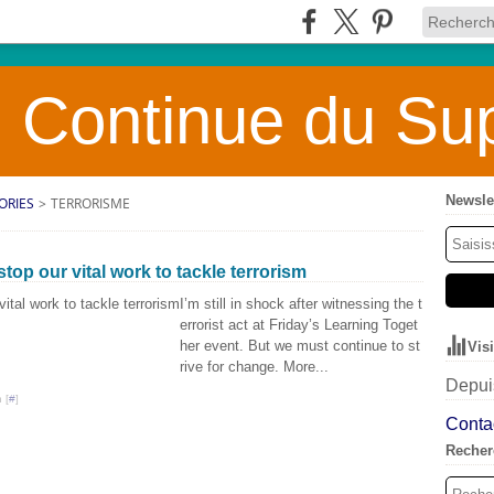
 Continue du Sup
Newsle
ORIES
>
TERRORISME
op our vital work to tackle terrorism
I’m still in shock after witnessing the t
errorist act at Friday’s Learning Toget
her event. But we must continue to st
Vis
rive for change. More...
Depuis
 [
#
]
Contac
Recher