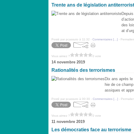
Trente ans de législation antiterroris
Depuis 
d’actio
des loi
at d’ur
Posté par pcassuto à 11:32 -
Commentaires [
…
]
- Permalien
Vous aimez ?
0 vote
14 novembre 2019
Rationalités des terrorismes
Dix ans après l
hie de ce champ 
assiques et appro
Posté par pcassuto à 00:30 -
Commentaires [
…
]
- Permalien
Vous aimez ?
0 vote
11 novembre 2019
Les démocraties face au terrorisme