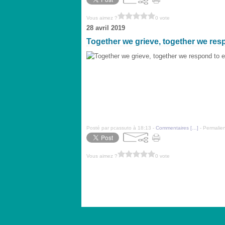
Vous aimez ?
0 vote
28 avril 2019
Together we grieve, together we res
Posté par pcassuto à 18:13 -
Commentaires [
…
]
- Permalien
Vous aimez ?
0 vote