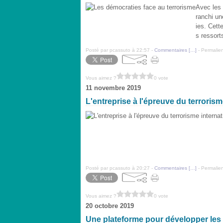
Avec les 
ranchi un
ies. Cett
s ressorts
Posté par pcassuto à 22:57 -
Commentaires [
…
]
- Permalien
Vous aimez ?
0 vote
11 novembre 2019
L'entreprise à l'épreuve du terrorism
Posté par pcassuto à 20:27 -
Commentaires [
…
]
- Permalien
Vous aimez ?
0 vote
20 octobre 2019
Une plateforme pour développer les b