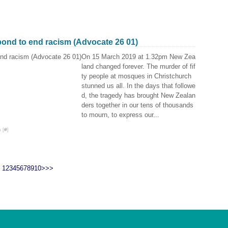
pond to end racism (Advocate 26 01)
On 15 March 2019 at 1.32pm New Zea
land changed forever. The murder of fif
ty people at mosques in Christchurch
stunned us all. In the days that followe
d, the tragedy has brought New Zealan
ders together in our tens of thousands
to mourn, to express our...
 [
#
]
1
2
3
4
5
6
7
8
9
10
>
>>