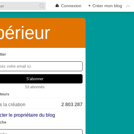
Connexion
+
Créer mon blog
érieur
tter
53 abonnés
iteurs
 la création
2 803 287
ter le propriétaire du blog
che