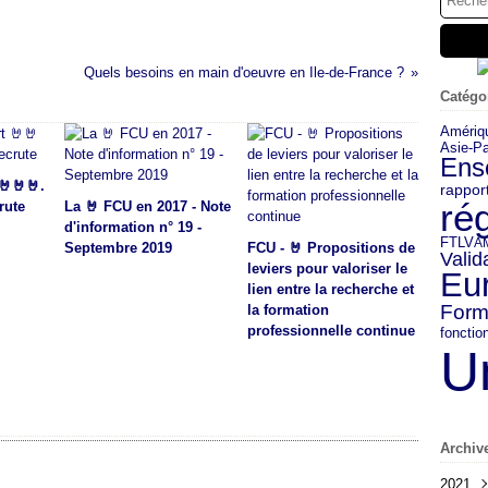
Quels besoins en main d'oeuvre en Ile-de-France ?
Catégo
Amériq
Asie-Pa
Ens
🤘🤘🤘.
rappor
ré
rute
La 🤘 FCU en 2017 - Note
d'information n° 19 -
FTLV
A
Septembre 2019
FCU - 🤘 Propositions de
Valid
leviers pour valoriser le
Eu
lien entre la recherche et
Form
la formation
professionnelle continue
fonctio
U
Archiv
2021