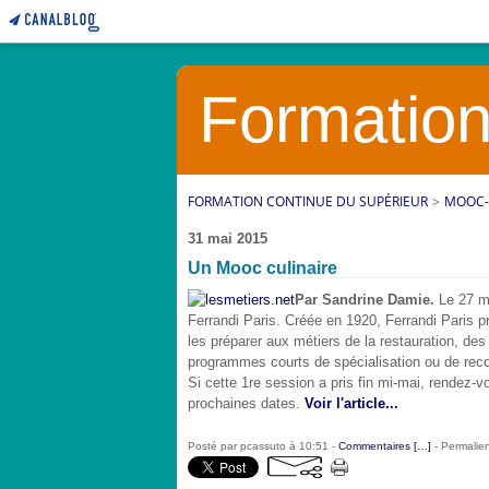
Formation
FORMATION CONTINUE DU SUPÉRIEUR
>
MOOC-
31 mai 2015
Un Mooc culinaire
Par Sandrine Damie.
Le 27 m
Ferrandi Paris. Créée en 1920, Ferrandi Paris 
les préparer aux métiers de la restauration, des 
programmes courts de spécialisation ou de rec
Si cette 1re session a pris fin mi-mai, rendez-v
prochaines dates.
Voir l'article...
Posté par pcassuto à 10:51 -
Commentaires [
…
]
- Permalien