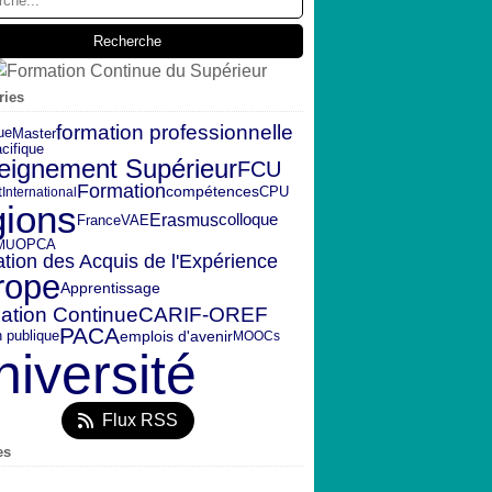
ries
formation professionnelle
ue
Master
cifique
eignement Supérieur
FCU
Formation
t
CPU
compétences
International
gions
Erasmus
colloque
France
VAE
OPCA
MU
ation des Acquis de l'Expérience
rope
Apprentissage
CARIF-OREF
ation Continue
PACA
emplois d'avenir
n publique
MOOCs
niversité
Flux RSS
es