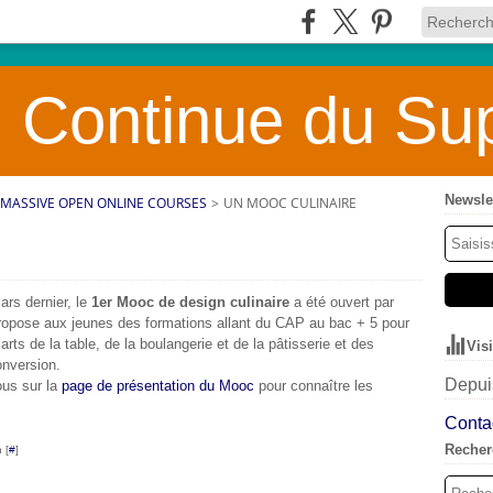
 Continue du Sup
Newsle
MASSIVE OPEN ONLINE COURSES
>
UN MOOC CULINAIRE
ars dernier, le
1er Mooc de design culinaire
a été ouvert par
propose aux jeunes des formations allant du CAP au bac + 5 pour
arts de la table, de la boulangerie et de la pâtisserie et des
Vis
onversion.
Depuis
ous sur la
page de présentation du Mooc
pour connaître les
Contac
Recher
 [
#
]