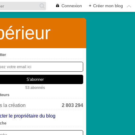
Connexion
+
Créer mon blog
érieur
tter
53 abonnés
iteurs
 la création
2 803 294
ter le propriétaire du blog
che