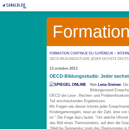
Formation
FORMATION CONTINUE DU SUPÉRIEUR
>
INTER
OECD-BILDUNGSSTUDIE: JEDER SECHSTE DEUTS
13 octobre 2013
OECD-Bildungsstudie: Jeder sechste
Von
Lena Greiner
.
Die 
Bildungsstand Erwachse
OECD die Lese-, Rechen- und Problemlösekompet
Teil erschreckenden Ergebnissen.
Mit Fragen wie diesen könnte jeder Erwachsene i
Kindergartenregeln, neun an der Zahl, eine von i
ist." Die Frage dazu lautet: "Um welche Uhrzeit
das Bild eines Thermometers, auf dem die Grad
"Welche Temperatur zeigt das Thermometer in G