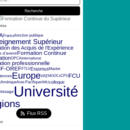
ries
A
fonction publique
France
eignement Supérieur
ation des Acquis de l'Expérience
Formation Continue
s d'avenir
ation
OPCA
International
tion professionnelle
IF-OREF
Erasmus
FTLV
Master
Europe
FCU
CPU
tences
VAE
MOOCs
t
Amérique
colloque
Asie-Pacifique
AMU
Université
tissage
gions
Flux RSS
es