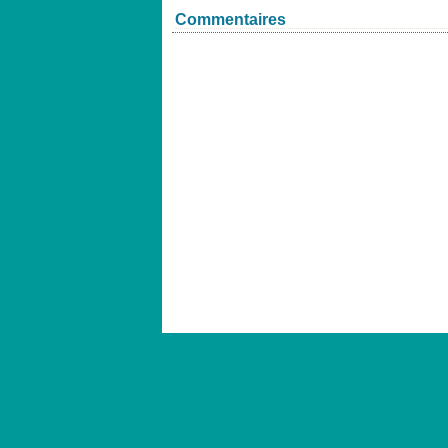
Commentaires
Voir le profil de
cassutop
sur le portail