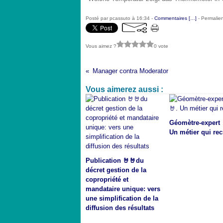
Posté par pcassuto à 16:34 -
Commentaires [
…
]
- Permalien
Vous aimez ?
0 vote
Manager contra Moderator
Vous aimerez aussi :
Géomètre-expert 
Un métier qui rec
Publication 🤘🤘du
décret gestion de la
copropriété et
mandataire unique: vers
une simplification de la
diffusion des résultats