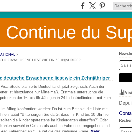
 Continue du Sup
Newsle
NATIONAL
>
CHE ERWACHSENE LIEST WIE EIN ZEHNJÄHRIGER
 deutsche Erwachsene liest wie ein Zehnjähriger
Pisa-Studie blamierte Deutschland, jetzt zeigt sich: Auch der
ner ist hierzulande nur Mittelmaß. Erstmals untersuchte die
Vis
enzen der 16- bis 65-Jährigen in 24 Industrieländern - mit zum
Depuis
m Alltag konfrontiert werden: Da ist zum Beispiel die Liste mit
Contac
hnen lautet "Bitte sorgen Sie dafür, dass Ihr Kind bis 10 Uhr hier
 sollten die Kinder spätestens im Kindergarten eintreffen?" Oder
Recher
zahlen sowohl in Celsius als auch in Fahrenheit angegeben sind.
rad Fahrenheit an?", lautet die dazugehörige Frage.
Mehr...