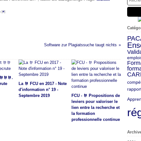
 [
#
]
Catégo
PAC
Ens
Software zur Plagiatssuche taugt nichts
Valid
emploi
Form
forma
CAR
🤘🤘🤘.
compé
rute
La 🤘 FCU en 2017 - Note
rappor
d'information n° 19 -
Septembre 2019
FCU - 🤘 Propositions de
Appren
leviers pour valoriser le
lien entre la recherche et
ré
la formation
professionnelle continue
Archiv