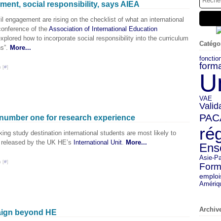
ment, social responsibility, says AIEA
il engagement are rising on the checklist of what an international
conference of the
Association of International Education
xplored how to incorporate social responsibility into the curriculum
Catégo
ns”.
More...
fonctio
forma
 [
#
]
U
VAE
Valid
PAC
number one for research experience
ré
ng study destination international students are most likely to
released by the UK HE’s
International Unit
.
More...
Ens
Asie-Pa
 [
#
]
Form
emploi
Amériq
Archiv
aign beyond HE