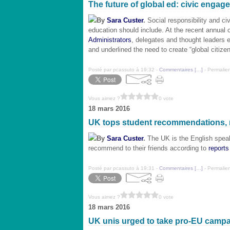
The future of global ed: civic engage
By
Sara Custer
.
Social responsibility and civ
education should include. At the recent annual 
Administrators
, delegates and thought leaders e
and underlined the need to create “global citize
Posté par pcassuto à 19:32 -
Commentaires [
…
]
- Permalien
Vous aimez ?
0 vote
18 mars 2016
UK tops student recommendations, 
By
Sara Custer
.
The UK is the English speaki
recommend to their friends according to
reports
Posté par pcassuto à 19:31 -
Commentaires [
…
]
- Permalien
Vous aimez ?
0 vote
18 mars 2016
UK unis urged to take pro-EU camp