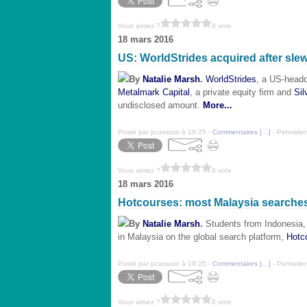
Vous aimez ?
0 vote
18 mars 2016
US: WorldStrides acquired after slew
By
Natalie Marsh
.
WorldStrides
, a US-headq
Metalmark Capital
, a private equity firm and
Sil
undisclosed amount.
More...
Posté par pcassuto à 19:25 -
Commentaires [
…
]
- Permalien
Vous aimez ?
0 vote
18 mars 2016
Hotcourses: most Malaysia searche
By
Natalie Marsh
.
Students from Indonesia, 
in Malaysia on the global search platform,
Hotc
Posté par pcassuto à 19:25 -
Commentaires [
…
]
- Permalien
Vous aimez ?
0 vote