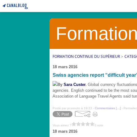
Formation
FORMATION CONTINUE DU SUPÉRIEUR
>
CATEG
18 mars 2016
Swiss agencies report “difficult year
By
Sara Custer
.
Global currency fluctuations
agencies. English continued to be the most sou
Association of Language Travel Agents said t
Posté par pcassuto à 19:33 -
Commentaires [
…
]
- Permalien
Vous aimez ?
0 vote
18 mars 2016