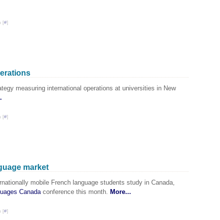
Janv
 [
#
]
perations
tegy measuring international operations at universities in New
.
 [
#
]
nguage market
ernationally mobile French language students study in Canada,
uages Canada
conference this month.
More...
 [
#
]