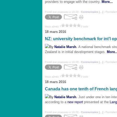
providers to engage with the country.
More...
Posté par pcassuto à 19:29 -
Commentaires [
…
]
- Permalien
Vous aimez ?
0 vote
18 mars 2016
NZ: university benchmark for int’l o
By
Natalie Marsh
.
A national benchmark stra
Zealand is in initial development stages.
More..
Posté par pcassuto à 19:28 -
Commentaires [
…
]
- Permalien
Vous aimez ?
0 vote
18 mars 2016
Canada has one tenth of French la
By
Natalie Marsh
.
Just under one in ten int
according to a
new report
presented at the
Lang
Posté par pcassuto à 19:26 -
Commentaires [
…
]
- Permalien