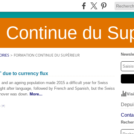
 Continue du Sup
Newsle
ORIES
>
FORMATION CONTINUE DU SUPÉRIEUR
” due to currency flux
 and an ageing population made 2015 a difficult year for Swiss
ght after language, followed by French and Spanish, but the Swiss
urnover was down.
More...
Vis
Depuis
 [
#
]
Contac
Recher