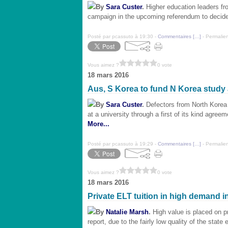
By
Sara Custer
.
Higher education leaders fro
campaign in the upcoming referendum to decid
Posté par pcassuto à 19:30 -
Commentaires [
…
]
- Permalien
Vous aimez ?
0 vote
18 mars 2016
Aus, S Korea to fund N Korea study
By
Sara Custer
.
Defectors from North Korea w
at a university through a first of its kind agr
More...
Posté par pcassuto à 19:29 -
Commentaires [
…
]
- Permalien
Vous aimez ?
0 vote
18 mars 2016
Private ELT tuition in high demand i
By
Natalie Marsh
.
High value is placed on pr
report, due to the fairly low quality of the state