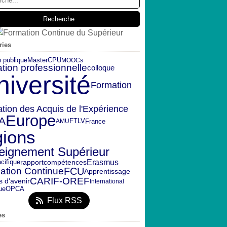
ries
n publique
CPU
Master
MOOCs
tion professionnelle
colloque
niversité
Formation
ation des Acquis de l'Expérience
Europe
A
FTLV
France
AMU
gions
eignement Supérieur
Erasmus
rapport
compétences
cifique
ation Continue
FCU
Apprentissage
CARIF-OREF
s d'avenir
International
ue
OPCA
Flux RSS
es