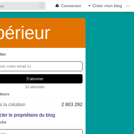
Connexion
+
Créer mon blog
érieur
tter
53 abonnés
iteurs
 la création
2 803 292
ter le propriétaire du blog
che