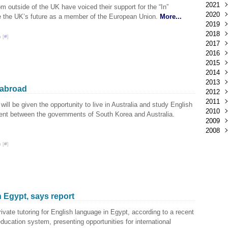
2021
m outside of the UK have voiced their support for the “In”
2020
Déc
e the UK’s future as a member of the European Union.
More...
2019
Mar
2018
Févr
Déc
 [
#
]
2017
Janv
Nov
Déc
2016
Oct
Nov
Déc
2015
Sep
Oct
Nov
Déc
2014
Aoû
Sep
Oct
Nov
Déc
2013
Juil
Aoû
Sep
Oct
Nov
Déc
 abroad
2012
Juin
Juil
Aoû
Sep
Oct
Nov
Déc
2011
Mai
Juin
Juil
Aoû
Sep
Oct
Nov
Déc
ill be given the opportunity to live in Australia and study English
2010
Avri
Mai
Juin
Juil
Aoû
Sep
Oct
Nov
Déc
eement between the governments of South Korea and Australia.
2009
Mar
Avri
Mai
Juin
Juil
Aoû
Sep
Oct
Nov
Déc
2008
Févr
Mar
Avri
Mai
Juin
Juil
Aoû
Sep
Oct
Nov
Déc
Janv
Févr
Mar
Avri
Mai
Juin
Juil
Aoû
Sep
Oct
Nov
Déc
 [
#
]
Janv
Févr
Mar
Avri
Mai
Juin
Juil
Aoû
Sep
Oct
Nov
Janv
Févr
Mar
Avri
Mai
Juin
Juil
Aoû
Sep
Oct
Janv
Févr
Mar
Avri
Mai
Juin
Juil
Aoû
Sep
Janv
Févr
Mar
Avri
Mai
Juin
Juil
Aoû
Janv
Févr
Mar
Avri
Mai
Juin
Juil
n Egypt, says report
Janv
Févr
Mar
Avri
Mai
Juin
Janv
Févr
Mar
Avri
Mai
ivate tutoring for English language in Egypt, according to a recent
Janv
Févr
Mar
Avri
 education system, presenting opportunities for international
Janv
Févr
Mar