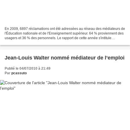
En 2009, 6897 réclamations ont été adressées au réseau des médiateurs de
l'Éducation nationale et de l'Enseignement supérieur. 64 % proviennent des
usagers et 36 % des personnels. Le rapport de cette année s'intitule
"Humaniser les approches". La médiation...
Jean-Louis Walter nommé médiateur de l’emploi
Publié le 04/07/2010 à 21:49
Par
pcassuto