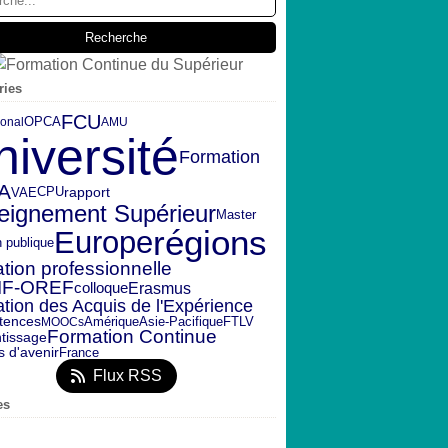
ries
FCU
OPCA
ional
AMU
niversité
Formation
A
rapport
CPU
VAE
eignement Supérieur
Master
régions
Europe
n publique
tion professionnelle
IF-OREF
Erasmus
colloque
ation des Acquis de l'Expérience
Amérique
FTLV
tences
MOOCs
Asie-Pacifique
Formation Continue
tissage
s d'avenir
France
Flux RSS
es