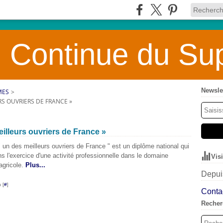
 Continue du Sup
Newsle
MES
>
S OUVRIERS DE FRANCE »
illeurs ouvriers de France »
 un des meilleurs ouvriers de France " est un diplôme national qui
ans l'exercice d'une activité professionnelle dans le domaine
Vis
 agricole.
Plus...
Depuis
 [
#
]
Contac
Recher