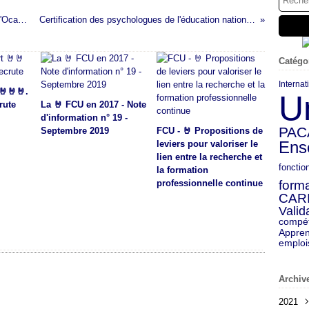
Le secteur des propriétés forestières relève d'Ocapiat
Certification des psychologues de l'éducation nationale
Catégo
Internat
🤘🤘🤘.
U
rute
La 🤘 FCU en 2017 - Note
d'information n° 19 -
PAC
Septembre 2019
FCU - 🤘 Propositions de
Ens
leviers pour valoriser le
lien entre la recherche et
fonctio
la formation
professionnelle continue
forma
CAR
Valid
compé
Appren
emploi
Archiv
2021