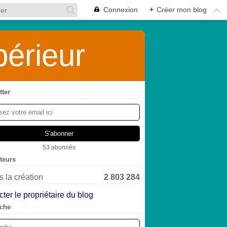
Connexion
+
Créer mon blog
érieur
tter
53 abonnés
iteurs
 la création
2 803 284
ter le propriétaire du blog
che