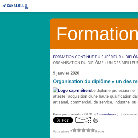
Formation
FORMATION CONTINUE DU SUPÉRIEUR
>
DIPLÔ
ORGANISATION DU DIPLÔME « UN DES MEILLEUR
9 janvier 2020
Organisation du diplôme « un des me
Le diplôme professionnel "
atteste l'acquisition d'une haute qualification d
artisanal, commercial, de service, industriel ou
Posté par pcassuto à 00:31 -
Commentaires [
…
]
- Permalien
Vous aimez ?
0 vote