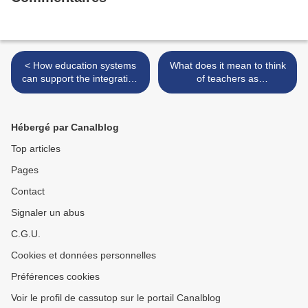
< How education systems
What does it mean to think
can support the integration
of teachers as
of refugee children
professionals? >
Hébergé par Canalblog
Top articles
Pages
Contact
Signaler un abus
C.G.U.
Cookies et données personnelles
Préférences cookies
Voir le profil de cassutop sur le portail Canalblog