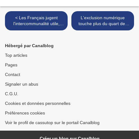
< Les Français jugent
L'exclusion numérique
l'intercommunalité utile,
touche plus du quart des
mais ne la connaissent pas
personnes âgées, surtout
toujours bien
les plus précaires >
Hébergé par Canalblog
Top articles
Pages
Contact
Signaler un abus
C.G.U.
Cookies et données personnelles
Préférences cookies
Voir le profil de cassutop sur le portail Canalblog
Créer un blog sur Canalblog