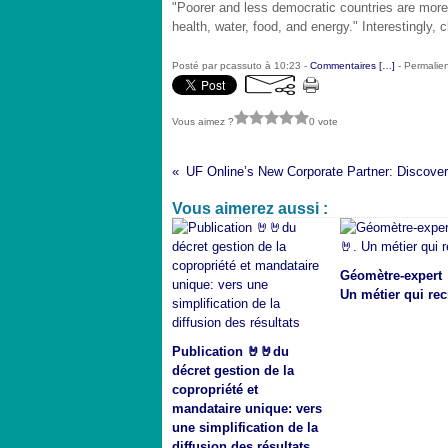
"Poorer and less democratic countries are mor
health, water, food, and energy." Interestingly, 
Posté par pcassuto à 10:23 -
Commentaires [
…
]
- Permalien
Vous aimez ?
0 vote
Vous aimerez aussi :
Géomètre-expert 
Un métier qui rec
Publication 🤘🤘du
décret gestion de la
copropriété et
mandataire unique: vers
une simplification de la
diffusion des résultats