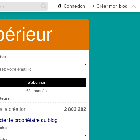
Connexion
+
Créer mon blog
érieur
tter
53 abonnés
iteurs
 la création
2 803 292
ter le propriétaire du blog
che