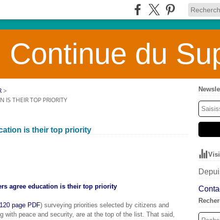
 Continue du Sup
Newsle
R
>
IS THEIR TOP PRIORITY
ion is their top priority
Vis
Depuis
s agree education is their top priority
Contac
Recher
120 page PDF
) surveying priorities selected by citizens and
 with peace and security, are at the top of the list. That said,