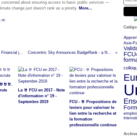
e concerned about ensuring access to basic public services —
climate change just doesn't rank as a priority.
More...
 [
#
]
Catégo
Appren
Asie-Pa
Valid
UF Online’s New Corporate Partner: Discover Financial joins Walmart with Online Education benefit
Concentric Sky Announces BadgeRank - a New Search Engine for Digital Badges
FCU
forma
colloq
Eu
U
🤘🤘🤘.
rute
La 🤘 FCU en 2017 - Note
d'information n° 19 -
Ens
Septembre 2019
FCU - 🤘 Propositions de
Form
leviers pour valoriser le
emploi
lien entre la recherche et
Internat
la formation
professionnelle continue
Archiv