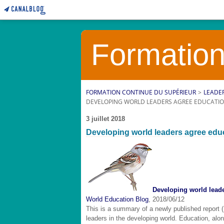
Formation
FORMATION CONTINUE DU SUPÉRIEUR
>
LEADE
DEVELOPING WORLD LEADERS AGREE EDUCATION 
3 juillet 2018
Developing world leaders agree educat
Developing world leader
World Education Blog
, 2018/06/12
This is a summary of a newly published report (
leaders in the developing world. Education, along