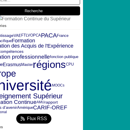
ries
PACA
FTLV
OPCA
tissage
VAE
France
Formation
cifique
ation des Acquis de l'Expérience
compétences
tion professionnelle
fonction publique
régions
Erasmus
ue
CPU
Master
rope
niversité
MOOCs
eignement Supérieur
ation Continue
rapport
AMU
CARIF-OREF
s d'avenir
Amérique
ional
Flux RSS
es