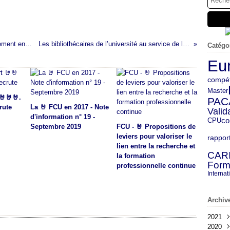
Le « data challenge » : un levier de rapprochement entre la recherche et l’entreprise
Les bibliothécaires de l’université au service de la lutte contre les fake news
Catégo
Eu
compé
Master
🤘🤘🤘.
PAC
rute
La 🤘 FCU en 2017 - Note
Valid
d'information n° 19 -
CPU
co
Septembre 2019
FCU - 🤘 Propositions de
leviers pour valoriser le
rappor
lien entre la recherche et
CAR
la formation
Form
professionnelle continue
Internat
Archiv
2021
2020
Déc