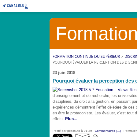
Formation
FORMATION CONTINUE DU SUPÉRIEUR
>
DISCRI
POURQUOI ÉVALUER LA PERCEPTION DES DISCRIM
23 juin 2018
Pourquoi évaluer la perception des d
d’enseignement et de recherche, les université
disciplines, du droit à la gestion, en passant 
expériences démontrent l’effet délétère de ces 
en être le protagoniste. Les évaluer, c’est tout
effets.
Plus...
Posté par pcassuto à 01:29 -
Commentaires [
…
]
- Permalien