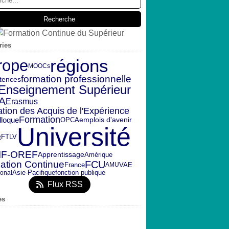
ries
régions
rope
MOOCs
formation professionnelle
tences
Enseignement Supérieur
A
Erasmus
ation des Acquis de l'Expérience
Formation
emplois d'avenir
lloque
OPCA
Université
t
FTLV
IF-OREF
Amérique
Apprentissage
ation Continue
FCU
France
VAE
AMU
fonction publique
ional
Asie-Pacifique
Flux RSS
es
embre
(2)