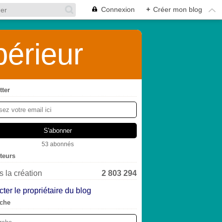
Connexion
+
Créer mon blog
érieur
tter
53 abonnés
iteurs
 la création
2 803 294
ter le propriétaire du blog
che