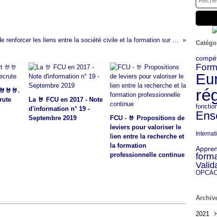
5 raisons de renforcer les liens entre la société civile et la formation sur le lieu de travail
Catégo
compé
Form
Eu
ré
🤘🤘🤘.
rute
La 🤘 FCU en 2017 - Note
fonctio
d'information n° 19 -
Ens
Septembre 2019
FCU - 🤘 Propositions de
leviers pour valoriser le
Internat
lien entre la recherche et
la formation
Appren
professionnelle continue
forma
Valid
OPCA
Archiv
2021