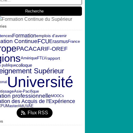
ries
Formation
emplois d'avenir
tences
ation Continue
FCU
Erasmus
France
rope
PACA
CARIF-OREF
gions
rapport
Amérique
FTLV
n publique
colloque
eignement Supérieur
Université
ional
tissage
Asie-Pacifique
tion professionnelle
MOOCs
ation des Acquis de l'Expérience
CPU
Master
VAE
AMU
Flux RSS
es