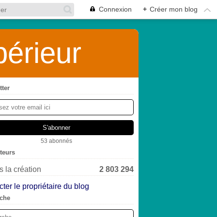
Connexion
+
Créer mon blog
érieur
tter
53 abonnés
iteurs
 la création
2 803 294
ter le propriétaire du blog
che