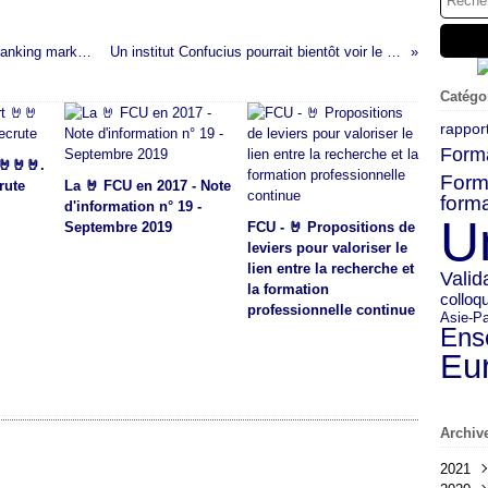
Entry of US News & World report into global ranking market welcomed
Un institut Confucius pourrait bientôt voir le jour à Pau
Catégo
rappor
Form
🤘🤘🤘.
Form
rute
La 🤘 FCU en 2017 - Note
forma
d'information n° 19 -
U
Septembre 2019
FCU - 🤘 Propositions de
leviers pour valoriser le
lien entre la recherche et
Valid
la formation
colloq
professionnelle continue
Asie-Pa
Ens
Eu
Archiv
2021