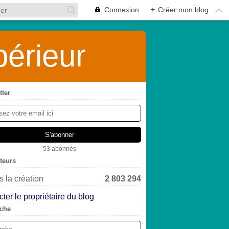
Connexion
+
Créer mon blog
érieur
tter
53 abonnés
iteurs
 la création
2 803 294
ter le propriétaire du blog
che