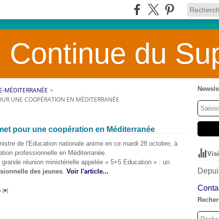
 Continue du Sup
Newsle
E-MÉDITERRANÉE
>
OUR UNE COOPÉRATION EN MÉDITERRANÉE
met pour une coopération en Méditerranée
istre de l'Education nationale anime en ce mardi 28 octobre, à
mation professionnelle en Méditerranée.
Vis
 grande réunion ministérielle appelée « 5+5 Education » : un
Depuis
sionnelle des jeunes
.
Voir l'article...
Contac
 [
#
]
Recher