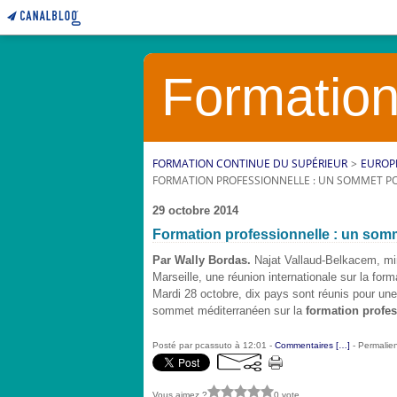
Formation
FORMATION CONTINUE DU SUPÉRIEUR
>
EUROP
FORMATION PROFESSIONNELLE : UN SOMMET P
29 octobre 2014
Formation professionnelle : un som
Par Wally Bordas.
Najat Vallaud-Belkacem, min
Marseille, une réunion internationale sur la for
Mardi 28 octobre, dix pays sont réunis pour une
sommet méditerranéen sur la
formation profes
Posté par pcassuto à 12:01 -
Commentaires [
…
]
- Permalien
Vous aimez ?
0 vote