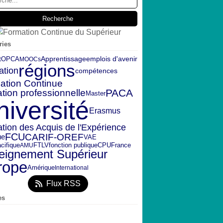
ries
t
emplois d'avenir
OPCA
Apprentissage
MOOCs
régions
ation
compétences
ation Continue
PACA
tion professionnelle
Master
niversité
Erasmus
ation des Acquis de l'Expérience
CARIF-OREF
FCU
ue
VAE
FTLV
fonction publique
CPU
France
cifique
AMU
eignement Supérieur
rope
Amérique
International
Flux RSS
es