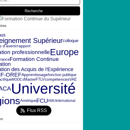
ries
mus
eignement Supérieur
colloque
s d'avenir
rapport
Europe
tion professionnelle
Formation Continue
rance
ation
ation des Acquis de l'Expérience
IF-OREF
fonction publique
Apprentissage
FTLV
Master
compétences
VAE
cifique
MOOCs
Université
ACA
gions
FCU
Amérique
AMU
International
Flux RSS
es