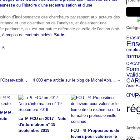
unesse ou l’histoire d’une recentralisation et d’une
sition d’indépendance des chercheurs par rapport aux acteurs des
distance et une objectivation de l’analyse, et également une
Catégo
pertinente, qui est par nature différente de celle de l’action (voir
, à propos de contrats aidés
).
Suite...
Eras
Ens
 [
#
]
emploi
forma
OPCA
F
Form
Valid
CAR
L’état de la pauvreté en France : une note de l’Observatoire des Inégalités
4 000 ème article sur le blog de Michel Abhervé - Bravo
Asie-Pa
P
CPU
ré
🤘🤘🤘.
rute
La 🤘 FCU en 2017 - Note
d'information n° 19 -
Archiv
Septembre 2019
FCU - 🤘 Propositions de
leviers pour valoriser le
2021