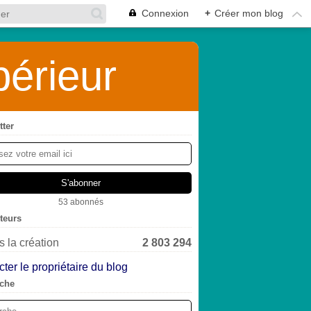
Connexion
+
Créer mon blog
érieur
tter
53 abonnés
iteurs
 la création
2 803 294
ter le propriétaire du blog
che