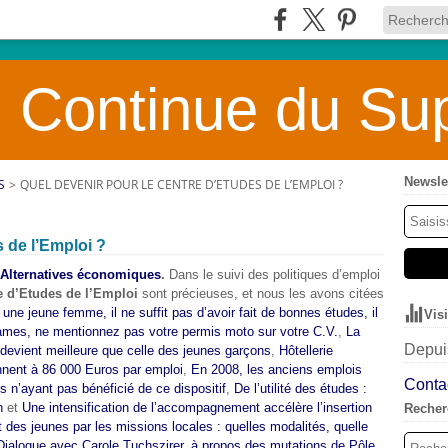
 Continue du Sup
Newsle
S
>
QUEL DEVENIR POUR LE CENTRE D’ETUDES DE L’EMPLOI ?
 de l’Emploi ?
 Alternatives économiques
.
Dans le suivi des politiques d’emploi
e d’Etudes de l’Emploi
sont précieuses, et nous les avons citées
une jeune femme, il ne suffit pas d’avoir fait de bonnes études, il
Vis
mes, ne mentionnez pas votre permis moto sur votre C.V.
,
La
Depuis
oi devient meilleure que celle des jeunes garçons
,
Hôtellerie
ennent à 86 000 Euros par emploi
,
En 2008, les anciens emplois
Contac
 n’ayant pas bénéficié de ce dispositif
,
De l’utilité des études :
n
et
Une intensification de l’accompagnement accélère l’insertion
Recher
es jeunes par les missions locales : quelles modalités, quelle
Dialogue avec Carole Tuchszirer, à propos des mutations de Pôle