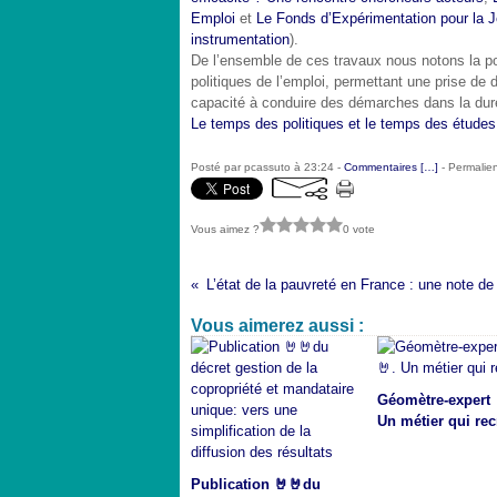
Emploi
et
Le Fonds d’Expérimentation pour la Je
instrumentation
).
De l’ensemble de ces travaux nous notons la po
politiques de l’emploi, permettant une prise de 
capacité à conduire des démarches dans la durée 
Le temps des politiques et le temps des études
Posté par pcassuto à 23:24 -
Commentaires [
…
]
- Permalien
Vous aimez ?
0 vote
Vous aimerez aussi :
Géomètre-expert 
Un métier qui rec
Publication 🤘🤘du