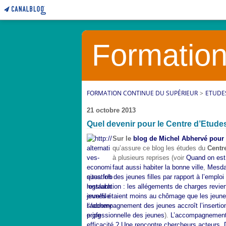
Formation
FORMATION CONTINUE DU SUPÉRIEUR
>
ETUDE
21 octobre 2013
Quel devenir pour le Centre d’Etudes
Sur le
blog de Michel Abhervé pour
qu’assure ce blog les études du
Centr
à plusieurs reprises (voir
Quand on est 
faut aussi habiter la bonne ville
,
Mesda
situation des jeunes filles par rapport à l’empl
restauration : les allégements de charges revi
jeunes étaient moins au chômage que les jeunes
l’accompagnement des jeunes accroît l’insertio
professionnelle des jeunes
).
L’accompagnement d
efficacité ? Une rencontre chercheurs acteurs
,