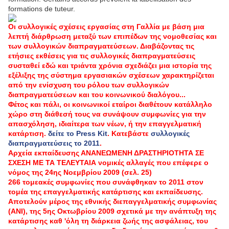
formations de tuteur.
Οι συλλογικές σχέσεις εργασίας στη Γαλλία με βάση μια
λεπτή διάρθρωση μεταξύ των επιπέδων της νομοθεσίας και
των συλλογικών διαπραγματεύσεων.
Διαβάζοντας τις
ετήσιες εκθέσεις για τις συλλογικές διαπραγματεύσεις
συσταθεί εδώ και τριάντα χρόνια σχεδιάζει μια ιστορία της
εξέλιξης της σύστημα εργασιακών σχέσεων χαρακτηρίζεται
από την ενίσχυση του ρόλου των συλλογικών
διαπραγματεύσεων και του κοινωνικού διαλόγου...
Φέτος και πάλι, οι κοινωνικοί εταίροι διαθέτουν κατάλληλο
χώρο στη διάθεσή τους να συνάψουν συμφωνίες για την
απασχόληση, ιδιαίτερα των νέων, ή την επαγγελματική
κατάρτιση.
δείτε το Press Kit
.
Κατεβάστε
συλλογικές
διαπραγματεύσεις το 2011
.
Αρχεία εκπαίδευσης ΑΝΑΝΕΩΜΕΝΗ ΔΡΑΣΤΗΡΙΟΤΗΤΑ ΣΕ
ΣΧΕΣΗ ΜΕ ΤΑ ΤΕΛΕΥΤΑΙΑ νομικές αλλαγές που επέφερε ο
νόμος της 24ης Νοεμβρίου 2009
(σελ. 25)
266 τομεακές συμφωνίες που συνάφθηκαν το 2011 στον
τομέα της επαγγελματικής κατάρτισης και εκπαίδευσης.
Αποτελούν μέρος της εθνικής διεπαγγελματικής συμφωνίας
(ΑΝΙ), της 5ης Οκτωβρίου 2009 σχετικά με την ανάπτυξη της
κατάρτισης καθ 'όλη τη διάρκεια ζωής της ασφάλειας, του