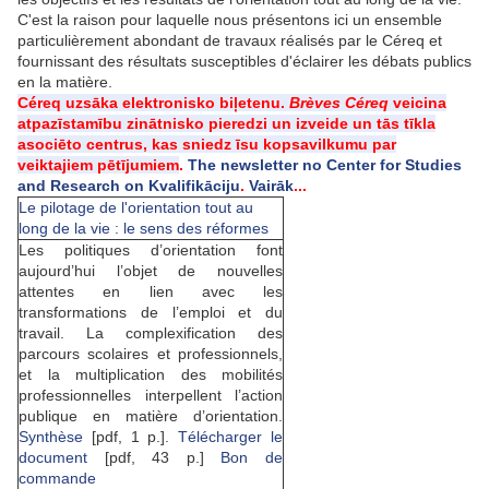
C'est la raison pour laquelle nous présentons ici un ensemble
particulièrement abondant de travaux réalisés par le Céreq et
fournissant des résultats susceptibles d'éclairer les débats publics
en la matière.
Céreq uzsāka elektronisko biļetenu.
Brèves Céreq
veicina
atpazīstamību zinātnisko pieredzi un izveide un tās tīkla
asociēto centrus, kas sniedz īsu kopsavilkumu par
veiktajiem pētījumiem
.
The newsletter no Center for Studies
and Research on Kvalifikāciju
.
Vairāk
...
Le pilotage de l'orientation tout au
long de la vie : le sens des réformes
Les politiques d’orientation font
aujourd’hui l’objet de nouvelles
attentes en lien avec les
transformations de l’emploi et du
travail. La complexification des
parcours scolaires et professionnels,
et la multiplication des mobilités
professionnelles interpellent l’action
publique en matière d’orientation.
Synthèse
[pdf, 1 p.].
Télécharger le
document
[pdf, 43 p.]
Bon de
commande