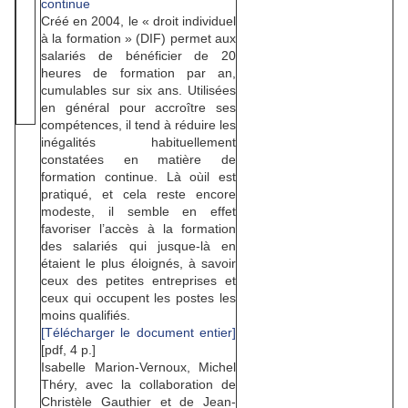
continue
Créé en 2004, le « droit individuel
à la formation » (DIF) permet aux
salariés de bénéficier de 20
heures de formation par an,
cumulables sur six ans. Utilisées
en général pour accroître ses
compétences, il tend à réduire les
inégalités habituellement
constatées en matière de
formation continue. Là oùil est
pratiqué, et cela reste encore
modeste, il semble en effet
favoriser l’accès à la formation
des salariés qui jusque-là en
étaient le plus éloignés, à savoir
ceux des petites entreprises et
ceux qui occupent les postes les
moins qualifiés.
[Télécharger le document entier]
[pdf, 4 p.]
Isabelle Marion-Vernoux, Michel
Théry, avec la collaboration de
Christèle Gauthier et de Jean-