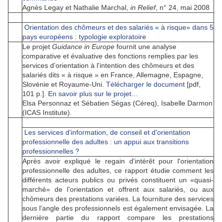
Agnès Legay et Nathalie Marchal,
in Relief
, n° 24, mai 2008
Orientation des chômeurs et des salariés
«
à risque
»
dans 5
pays européens : typologie exploratoire
Le projet
Guidance in Europe
fournit une analyse
comparative et évaluative des fonctions remplies par les
services d'orientation à l'intention des chômeurs et des
salariés dits « à risque » en France, Allemagne, Espagne,
Slovénie et Royaume-Uni.
Télécharger le document
[pdf,
101 p.].
En savoir plus sur le projet…
Elsa Personnaz et Sébatien Ségas (Céreq), Isabelle Darmon
(ICAS Institute).
Les services d'information, de conseil et d'orientation
professionnelle des adultes : un appui aux transitions
professionnelles ?
Après avoir expliqué le regain d'intérêt pour l'orientation
professionnelle des adultes, ce rapport étudie comment les
différents acteurs publics ou privés constituent un
«
quasi-
marché» de l'orientation et offrent aux salariés, ou aux
chômeurs des prestations variées. La fourniture des services
sous l'angle des professionnels est également envisagée. La
dernière partie du rapport compare les prestations