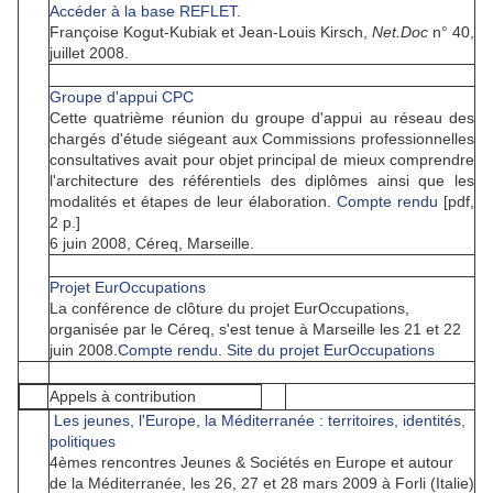
Accéder à la base REFLET
.
Françoise Kogut-Kubiak et Jean-Louis Kirsch,
Net.Doc
n° 40,
juillet 2008.
Groupe d'appui CPC
Cette quatrième réunion du groupe d'appui au réseau des
chargés d'étude siégeant aux Commissions professionnelles
consultatives avait pour objet principal de mieux comprendre
l'architecture des référentiels des diplômes ainsi que les
modalités et étapes de leur élaboration.
Compte rendu
[pdf,
2 p.]
6 juin 2008, Céreq, Marseille.
Projet EurOccupations
La conférence de clôture du projet EurOccupations,
organisée par le Céreq, s'est tenue à Marseille les 21 et 22
juin 2008
.
Compte rendu
.
Site du projet EurOccupations
Appels à contribution
Les jeunes, l'Europe, la Méditerranée : territoires, identités,
politiques
4èmes rencontres Jeunes & Sociétés en Europe et autour
de la Méditerranée, les 26, 27 et 28 mars 2009 à Forli (Italie)