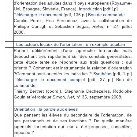
d'orientation des adultes dans 4 pays européens (Royaume-
Uni, Espagne, Slovénie, France).
Introduction
[pdf.1p]
Télécharger le document
[pdf, 136 p.]
Bon de commande
Coralie Perez, Elsa Personnaz, avec la collaboration de
Philippe Cuntigh et Sébastien Segas,
Relief,
n° 27, juillet
2008.
Les acteurs locaux de l'orientation : un exemple aquitain
Partant délibérément d’une approche territoriale mais
débouchant très rapidement sur des constats généralistes,
cette étude tente de répondre aux trois questions : qui
oriente ? Comment est instrumentée la relation d’orientation
?Comment sont orientés les individus ?
Synthèse
[pdf, 1 p.]
Télécharger le document complet
[pdf, 37 p.]
Bon de
commande
Thierry Berthet (coord.), Stéphanie Dechezelles, Rodolphe
Gouin et Véronique Simon,
Nef,
n° 35, septembre 2008.
Orientation : la parole aux élèves
Que pensent les élèves du secondaire de l’orientation, de
ses personnels et de ses fonctions ? De quelle manière
jugent-ils l’orientation qui leur a été proposée, conseillée,
imposée ?