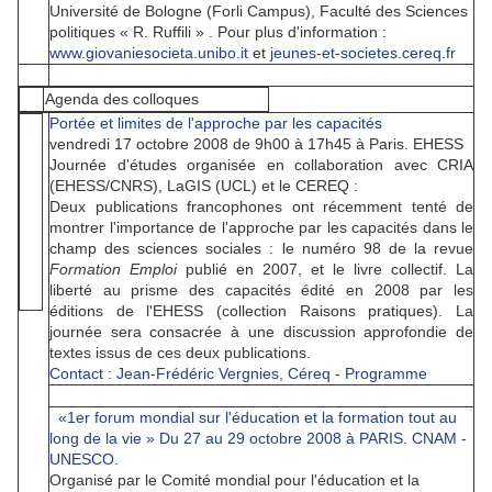
Université de Bologne (Forli Campus), Faculté des Sciences
politiques « R. Ruffili » . Pour plus d'information :
www.giovaniesocieta.unibo.it
et
jeunes-et-societes.cereq.fr
Agenda des colloques
Portée et limites de l'approche par les capacités
vendredi 17 octobre 2008 de 9h00 à 17h45 à Paris. EHESS
Journée d'études organisée en collaboration avec CRIA
(EHESS/CNRS), LaGIS (UCL) et le CEREQ :
Deux publications francophones ont récemment tenté de
montrer l'importance de l'approche par les capacités dans le
champ des sciences sociales : le numéro 98 de la revue
Formation Emploi
publié en 2007, et le livre collectif. La
liberté au prisme des capacités édité en 2008 par les
éditions de l'EHESS (collection Raisons pratiques). La
journée sera consacrée à une discussion approfondie de
textes issus de ces deux publications.
Contact : Jean-Frédéric Vergnies, Céreq
-
Programme
«1er forum mondial sur l'éducation et la formation tout au
long de la vie » Du 27 au 29 octobre 2008 à PARIS. CNAM -
UNESCO.
Organisé par le Comité mondial pour l'éducation et la