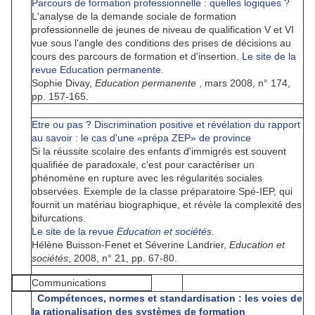
Parcours de formation professionnelle : quelles logiques ?
L'analyse de la demande sociale de formation
professionnelle de jeunes de niveau de qualification V et VI
vue sous l'angle des conditions des prises de décisions au
cours des parcours de formation et d'insertion.
Le s
ite de la
revue Education permanente
.
Sophie Divay,
Education permanente
, mars 2008, n° 174,
pp. 157-165.
Etre ou pas ? Discrimination positive et révélation du rapport
au savoir : le cas d'une
«
prépa ZEP
»
de province
Si la réussite scolaire des enfants d'immigrés est souvent
qualifiée de paradoxale, c'est pour caractériser un
phénomène en rupture avec les régularités sociales
observées. Exemple de la classe préparatoire Spé-IEP, qui
fournit un matériau biographique, et révèle la complexité des
bifurcations.
Le site de la revue
Education et sociétés
.
Hélène Buisson-Fenet et Séverine Landrier,
Education et
sociétés
, 2008, n° 21, pp. 67-80.
Communications
Compétences, normes et standardisation : les voies de
la rationalisation des systèmes de formation