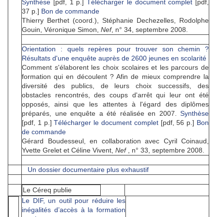
Synthèse
[pdf, 1 p.]
Télécharger le document complet
[pdf,
37 p.]
Bon de commande
Thierry Berthet (coord.), Stéphanie Dechezelles, Rodolphe
Gouin, Véronique Simon,
Nef
, n° 34, septembre 2008.
Orientation : quels repères pour trouver son chemin ?
Résultats d'une enquête auprès de 2600 jeunes en scolarité
Comment s'élaborent les choix scolaires et les parcours de
formation qui en découlent ? Afin de mieux comprendre la
diversité des publics, de leurs choix successifs, des
obstacles rencontrés, des coups d'arrêt qui leur ont été
opposés, ainsi que les attentes à l'égard des diplômes
préparés, une enquête a été réalisée en 2007.
Synthèse
[pdf, 1 p.]
Télécharger le document complet
[pdf, 56 p.]
Bon
de commande
Gérard Boudesseul, en collaboration avec Cyril Coinaud,
Yvette Grelet et Céline Vivent,
Nef
, n° 33, septembre 2008.
Un dossier documentaire plus exhaustif
Le Céreq publie
Le DIF, un outil pour réduire les
inégalités d’accès à la formation