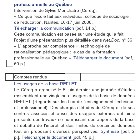
professionnelle au Québec
Intervention de Sylvie Monchatre (Céreq).
« Ce que l'école fait aux individus», colloque de sociologie
de l'éducation, Nantes, 16-17 juin 2008.
Télécharger la communication
[pdf, 14 p.]
Cette communication est basée sur une étude qui a fait
l'objet d'une présentation plus détaillée dans
Net.Doc
, n° 36 :
«
L' approche par compétence », technologie de
rationalisation pédagogique : le cas de la formation
professionnelle au Québec ».
Télécharger le document
[pdf,
60 p.]
Comptes rendus
Les usages de la base REFLET
Le Céreq a organisé le 5 juin dernier une journée d'études
rassemblant une vingtaine d'usagers de la base de données
REFLET (Regards sur les flux de l'enseignement technique
et professionnel). Des chargés d'études du Céreq et de ses
centres associés et aussi des usagers externes ont ainsi
présenté des travaux se nourrissant des apports de la base
et débattu de l'intérêt et des limites de certaines données
tout en proposant diverses perspectives.
Synthèse
[pdf, 2
p.].
Télécharger le document
[pdf, 45 p.]