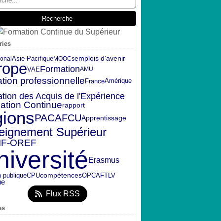
ries
emplois d'avenir
ional
Asie-Pacifique
MOOCs
rope
Formation
VAE
AMU
tion professionnelle
Amérique
France
ation des Acquis de l'Expérience
ation Continue
rapport
gions
PACA
FCU
Apprentissage
eignement Supérieur
IF-OREF
niversité
Erasmus
n publique
CPU
OPCA
FTLV
compétences
ue
Flux RSS
es