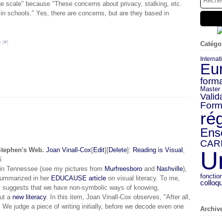
rge scale" because "These concerns about privacy, stalking, etc.
n schools." Yes, there are concerns, but are they based in
 [
#
]
Catégo
Internat
Eu
forma
Master
Valid
Form
ré
Ens
CAR
Stephen's Web.
Joan Vinall-Cox
[
Edit
][
Delete
]:
Reading is Visual
,
U
6
 in Tennessee (see my pictures from
Murfreesboro
and
Nashville
),
fonctio
summarized in her
EDUCAUSE article
on visual literacy. To me,
colloq
ary suggests that we have non-symbolic ways of knowing,
out a
new literacy
. In this item, Joan Vinall-Cox observes, "After all,
n. We judge a piece of writing initially, before we decode even one
Archiv