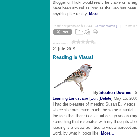
Blogger or Flickr would really be viable on a la
have been around as long as the web has been i
anything like reality.
More...
Posté par pcassuto à 12:43 -
Commentaires [
…
]
- Permalien
Vous aimez ?
0 vote
21 juin 2019
Reading is Visual
By
Stephen Downes
- 
Learning Landscape
[
Edit
][
Delete
] May 15, 200
I had the pleasure of meeting Susan E. Metros
where she presented much the same material 
the idea that there is a visual design vocabul
something that resonates with my thoughts ab
reading is a visual act, tied to visual perceptio
word, by what it looks like.
More...