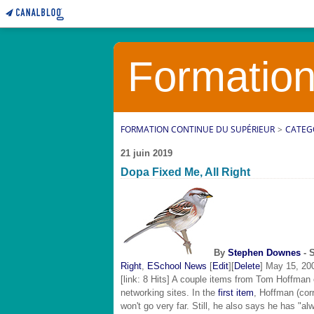
Formation
FORMATION CONTINUE DU SUPÉRIEUR
>
CATEG
21 juin 2019
Dopa Fixed Me, All Right
By
Stephen Downes
- 
Right
,
ESchool News
[
Edit
][
Delete
] May 15, 20
[link: 8 Hits] A couple items from Tom Hoffman 
networking sites. In the
first item
, Hoffman (corr
won't go very far. Still, he also says he has "a