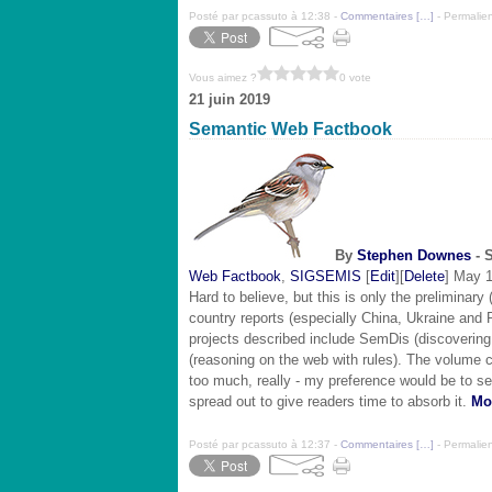
Posté par pcassuto à 12:38 -
Commentaires [
…
]
- Permalien
Vous aimez ?
0 vote
21 juin 2019
Semantic Web Factbook
By
Stephen Downes
- 
Web Factbook
,
SIGSEMIS
[
Edit
][
Delete
] May 1
Hard to believe, but this is only the preliminar
country reports (especially China, Ukraine and 
projects described include SemDis (discoveri
(reasoning on the web with rules). The volume c
too much, really - my preference would be to se
spread out to give readers time to absorb it.
Mor
Posté par pcassuto à 12:37 -
Commentaires [
…
]
- Permalien