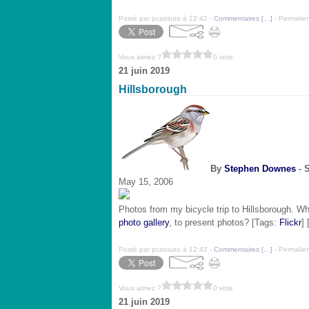
Posté par pcassuto à 12:42 -
Commentaires [
…
]
- Permalien
Vous aimez ?
0 vote
21 juin 2019
Hillsborough
By
Stephen Downes
- 
May 15, 2006
Photos from my bicycle trip to Hillsborough. Wha
photo gallery
, to present photos? [Tags:
Flickr
] 
Posté par pcassuto à 12:42 -
Commentaires [
…
]
- Permalien
Vous aimez ?
0 vote
21 juin 2019