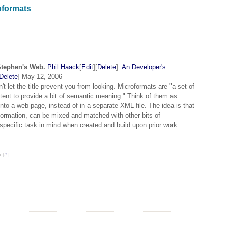
Janv
oformats
Stephen's Web.
Phil Haack
[
Edit
][
Delete
]:
An Developer's
Delete
] May 12, 2006
t let the title prevent you from looking. Microformats are "a set of
nt to provide a bit of semantic meaning." Think of them as
to a web page, instead of in a separate XML file. The idea is that
information, can be mixed and matched with other bits of
specific task in mind when created and build upon prior work.
 [
#
]