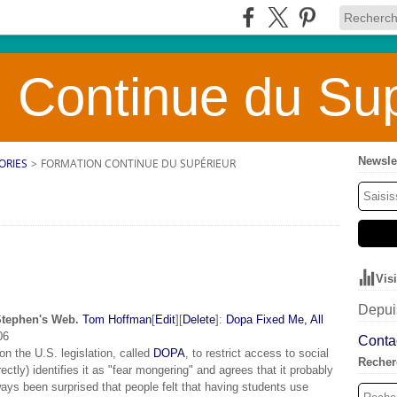
 Continue du Sup
Newsle
ORIES
>
FORMATION CONTINUE DU SUPÉRIEUR
Vis
Depuis
Stephen's Web.
Tom Hoffman
[
Edit
][
Delete
]:
Dopa Fixed Me, All
06
Contac
on the U.S. legislation, called
DOPA
, to restrict access to social
Recher
ectly) identifies it as "fear mongering" and agrees that it probably
lways been surprised that people felt that having students use