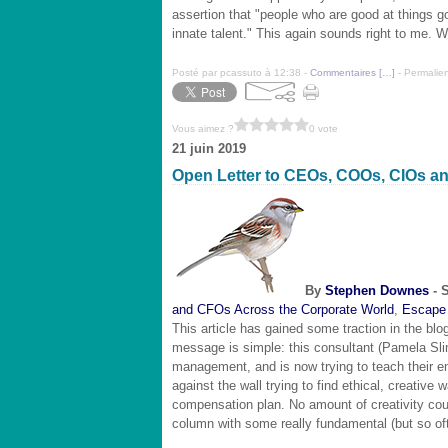
assertion that "people who are good at things g
innate talent." This again sounds right to me. W
Posté par pcassuto à 12:38 -
Commentaires [
…
]
- Permalien
Vous aimez ?
0 vote
21 juin 2019
Open Letter to CEOs, COOs, CIOs a
By
Stephen Downes
- 
and CFOs Across the Corporate World
,
Escape 
This article has gained some traction in the bl
message is simple: this consultant (Pamela Slim
management, and is now trying to teach their 
against the wall trying to find ethical, creative
compensation plan. No amount of creativity coul
column with some really fundamental (but so o