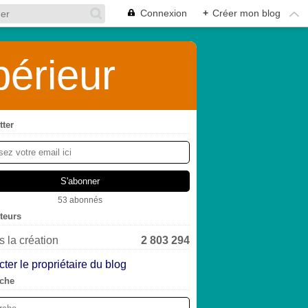
Connexion
+
Créer mon blog
érieur
tter
53 abonnés
iteurs
 la création
2 803 294
ter le propriétaire du blog
che