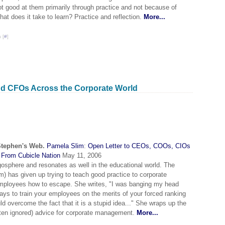
ot good at them primarily through practice and not because of
hat does it take to learn? Practice and reflection.
More...
 [
#
]
nd CFOs Across the Corporate World
Stephen's Web.
Pamela Slim
:
Open Letter to CEOs, COOs, CIOs
From Cubicle Nation
May 11, 2006
ogosphere and resonates as well in the educational world. The
) has given up trying to teach good practice to corporate
employees how to escape. She writes, "I was banging my head
 ways to train your employees on the merits of your forced ranking
d overcome the fact that it is a stupid idea..." She wraps up the
ften ignored) advice for corporate management.
More...