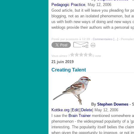
Pedagogic Practice
, May 12, 2006
Good article, but it will leave you pleading for 
blogging, not as an isolated phenomenon, but as 
us with both new ways of doing and new ways of 
weblogs provide their authors with a personal
Posté par pcassuto à 12:39 -
Commentaires [
…
]
- Permalien
Vous aimez ?
0 vote
21 juin 2019
Creating Talent
By
Stephen Downes
- 
Kottke.org
[
Edit
][
Delete
] May 12, 2006
I saw the
Brain Trainer
mentioned somewhere a fe
phenomenon - the widespread popularity of a 'g
interesting. The popularity itself belies the cl
when given the opportunity to improve, or not im