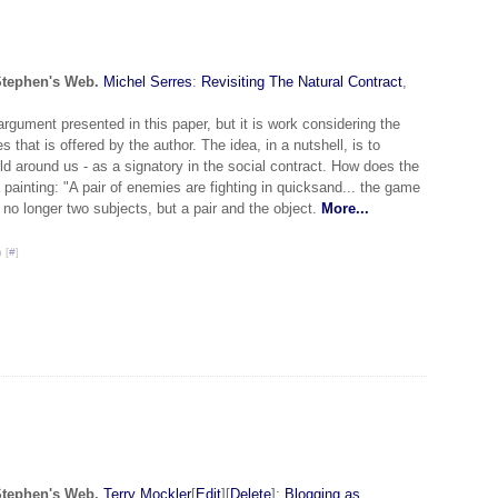
Stephen's Web.
Michel Serres
:
Revisiting The Natural Contract
,
argument presented in this paper, but it is work considering the
 that is offered by the author. The idea, in a nutshell, is to
rld around us - as a signatory in the social contract. How does the
 painting: "A pair of enemies are fighting in quicksand... the game
; no longer two subjects, but a pair and the object.
More...
 [
#
]
Stephen's Web.
Terry Mockler
[
Edit
][
Delete
]:
Blogging as