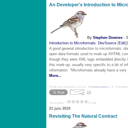
An Developer's Introduction to Micr
By
Stephen Downes
- 
Introduction to Microformats
,
DevSource
[
Edit
][
A good general introduction to microformats; don'
open data formats used to mark up XHTML conte
though they were XML tags embedded directly in
this mark-up, usually very specific to a bit of 
information. "Microformats already have a very 
More...
Posté par pcassuto à 12:41 -
Commentaires [
…
]
- Permalien
Vous aimez ?
0 vote
21 juin 2019
Revisiting The Natural Contract