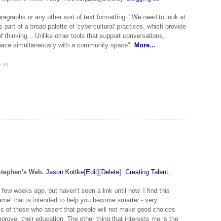
paragraphs or any other sort of text formatting. "We need to look at
part of a broad palette of 'cybercultural' practices, which provide
thinking... Unlike other tools that support conversations,
 space simultaneously with a community space".
More...
 [
#
]
Stephen's Web.
Jason Kottke
[
Edit
][
Delete
]:
Creating Talent
,
w weeks ago, but haven't seen a link until now. I find this
ame' that is intended to help you become smarter - very
aims of those who assert that people will not make good choices
prove, their education. The other thing that interests me is the