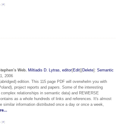
 [
#
]
Stephen's Web.
Miltiadis D. Lytras, editor
[
Edit
][
Delete
]:
Semantic
1, 2006
y (abridged) edition. This 115 page PDF will overwhelm you with
Poland), project reports and papers. Some of the interesting
ng complex relationships in semantic data) and REWERSE
ontains as a whole hundreds of links and references. It's almost
e similar information distributed once a day or once a week,
e...
 [
#
]