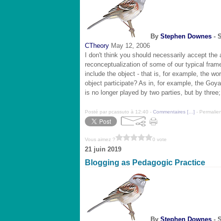
By
Stephen Downes
- 
CTheory
May 12, 2006
I don't think you should necessarily accept the 
reconceptualization of some of our typical frames
include the object - that is, for example, the wo
object participate? As in, for example, the Goya
is no longer played by two parties, but by three
Posté par pcassuto à 12:40 -
Commentaires [
…
]
- Permalien
Vous aimez ?
0 vote
21 juin 2019
Blogging as Pedagogic Practice
By
Stephen Downes
- 