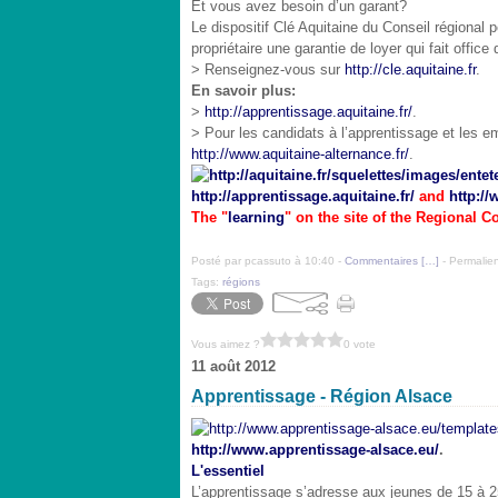
Et vous avez besoin d’un garant?
Le dispositif Clé Aquitaine du Conseil régional
propriétaire une garantie de loyer qui fait office
> Renseignez-vous sur
http://cle.aquitaine.fr
.
En savoir plus:
>
http://apprentissage.aquitaine.fr/
.
> Pour les candidats à l’apprentissage et les em
http://www.aquitaine-alternance.fr/
.
http://apprentissage.aquitaine.fr/
and
http://
The "
learning
" on the site of the Regional C
Posté par pcassuto à 10:40 -
Commentaires [
…
]
- Permalien
Tags:
régions
Vous aimez ?
0 vote
11 août 2012
Apprentissage - Région Alsace
http://www.apprentissage-alsace.eu/
.
L'essentiel
L’apprentissage s’adresse aux jeunes de 15 à 25