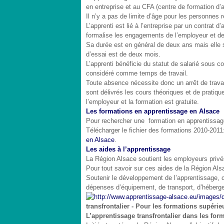
en entreprise et au CFA (centre de formation d’a
Il n’y a pas de limite d’âge pour les personnes 
L’apprenti est lié à l’entreprise par un contrat d
formalise les engagements de l’employeur et de 
Sa durée est en général de deux ans mais elle s
d’essai est de deux mois.
L’apprenti bénéficie du statut de salarié sous
considéré comme temps de travail.
Toute absence nécessite donc un arrêt de trava
sont délivrés les cours théoriques et de pratique
l’employeur et la formation est gratuite.
Les formations en apprentissage en Alsace
Pour rechercher une formation en apprentissa
Télécharger le fichier des formations 2010-201
en Alsace
.
Les aides à l’apprentissage
La Région Alsace soutient les employeurs privés
Pour tout savoir sur ces aides de la Région Al
Soutenir le développement de l’apprentissage, c’
dépenses d’équipement, de transport, d’héberge
transfrontalier - Pour les formations supér
L’apprentissage transfrontalier dans les fo