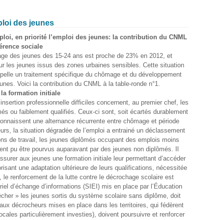
ploi des jeunes
loi, en priorité l’emploi des jeunes: la contribution du CNML
érence sociale
ge des jeunes des 15-24 ans est proche de 23% en 2012, et
r les jeunes issus des zones urbaines sensibles. Cette situation
ppelle un traitement spécifique du chômage et du développement
eunes. Voici la contribution du CNML à la table-ronde n°1.
la formation initiale
’insertion professionnelle difficiles concernent, au premier chef, les
és ou faiblement qualifiés. Ceux-ci sont, soit écartés durablement
 connaissent une alternance récurrente entre chômage et période
leurs, la situation dégradée de l’emploi a entrainé un déclassement
tions de travail, les jeunes diplômés occupant des emplois moins
aient pu être pourvus auparavant par des jeunes non diplômés. Il
ssurer aux jeunes une formation initiale leur permettant d’accéder
sant une adaptation ultérieure de leurs qualifications, nécessitée
, le renforcement de la lutte contre le décrochage scolaire est
riel d’échange d’informations (SIEI) mis en place par l’Éducation
êcher » les jeunes sortis du système scolaire sans diplôme, doit
 aux décrocheurs mises en place dans les territoires, qui fédèrent
cales particulièrement investies), doivent poursuivre et renforcer