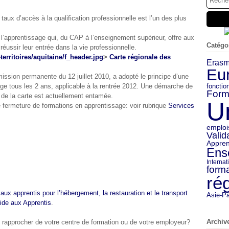
taux d’accès à la qualification professionnelle est l’un des plus
e l’apprentissage qui, du CAP à l’enseignement supérieur, offre aux
Catégo
réussir leur entrée dans la vie professionnelle.
>
Carte régionale des
Eras
Eu
mission permanente du 12 juillet 2010, a adopté le principe d’une
fonctio
sage tous les 2 ans, applicable à la rentrée 2012. Une démarche de
Form
n de la carte est actuellement entamée.
U
fermeture de formations en apprentissage: voir rubrique
Services
emploi
Valid
Appren
Ens
Internat
forma
ré
ux apprentis pour l’hébergement, la restauration et le transport
Asie-Pa
ide aux Apprentis
.
Archiv
rapprocher de votre centre de formation ou de votre employeur?