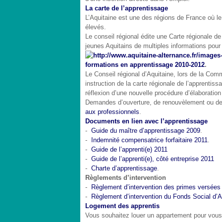
La carte de l’apprentissage
L’Aquitaine est une des régions de France où le 
élevés.
Le conseil régional édite une Carte régionale d
jeunes Aquitains de multiples informations pour 
formations en apprentissage 2010-2012
.
Le Conseil régional d’Aquitaine, lors de la Com
instruction de la carte régionale de l’apprentis
réflexion d’une nouvelle procédure d’élaboratio
Demandes d’ouverture, de renouvèlement ou de 
aux professionnels
.
Documents en lien avec l’apprentissage
-
Guide du maître d’apprentissage 2009
.
-
Indemnité compensatrice forfaitaire 2011
.
-
Guide de l’apprenti(e) 2011
-
Guide de l’apprenti(e), côté entreprise 2011
-
Charte d’apprentissage
.
Règlements d’intervention
-
Règlement d’intervention des primes versées a
-
Règlement d’intervention du Fonds Social d’A
Logement des apprentis
Vous souhaitez louer un appartement pour vous 