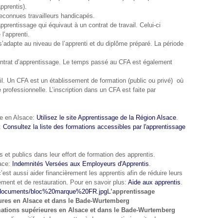
Janv
Févr
Mar
pprentis).
Janv
reconnues travailleurs handicapés.
’apprentissage qui équivaut à un contrat de travail. Celui-ci
l’apprenti.
’adapte au niveau de l’apprenti et du diplôme préparé. La période
 contrat d’apprentissage. Le temps passé au CFA est également
il. Un CFA est un établissement de formation (public ou privé) où
 professionnelle. L’inscription dans un CFA est faite par
ge en Alsace:
Utilisez le site Apprentissage de la Région Alsace
.
1:
Consultez la liste des formations accessibles par l'apprentissage
 et publics dans leur effort de formation des apprentis.
sace:
Indemnités Versées aux Employeurs d'Apprentis
.
est aussi aider financièrement les apprentis afin de réduire leurs
ment et de restauration. Pour en savoir plus:
Aide aux apprentis
.
L’apprentissage
ieures en Alsace et dans le Bade-Wurtemberg
rmations supérieures en Alsace et dans le Bade-Wurtemberg