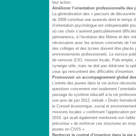
leur action.
Améliorer l’orientation professionnelle des 
La généralisation des « parcours de découverte 
de 2009 constitue une avancée dont le temps dira
d’orientation psychologue est indispensable pour
où ces choix s’avèrent particulièrement difficile
permanence, à l’évolution des filières et des mé
nécessaires avec les acteurs concernés de l’orie
des collèges et des lycées doivent être placés
environnements professionnels. Le service public 
de services (CIO, mission locale, Pole emploi, 
synergie utile, mais ne doit pas édulcorer la spé
ceux qui rencontrent des difficultés d’insertion.
Promouvoir un accompagnement global des j
L’entrée des jeunes dans la vie active nécessit
questions concernent non seulement l’orientation
passage du système éducatif à la vie professi
son avis de juin 2012, intitulé « Droits formels/
le Conseil économique, social et environnement
missions locales » confirmant l’appréciation po
2010, qui avait également mentionné son faible 
préconise « de renforcer ces structures en moye
jeunes en CIVIS ».
Renforcer le contrat d’insertion dans la vie s