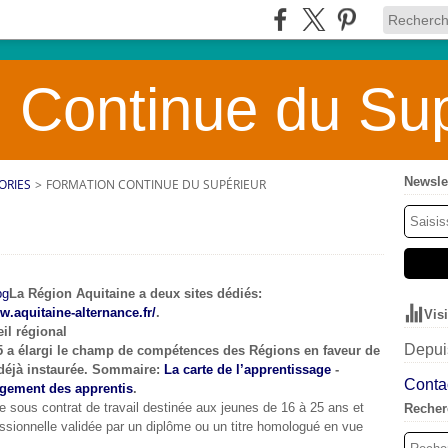
 Continue du Sup
Newsle
ORIES
>
FORMATION CONTINUE DU SUPÉRIEUR
La Région Aquitaine a deux sites dédiés:
w.aquitaine-alternance.fr/
.
Vis
eil régional
Depuis
05 a élargi le champ de compétences des Régions en faveur de
 déjà instaurée. Sommaire:
La carte de l’apprentissage
-
Contac
gement des apprentis
.
le sous contrat de travail destinée aux jeunes de 16 à 25 ans et
Recher
fessionnelle validée par un diplôme ou un titre homologué en vue