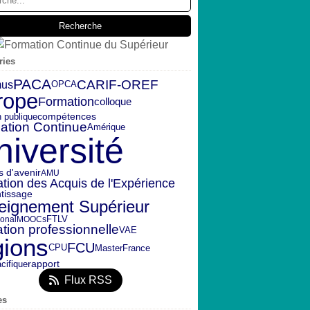
ries
PACA
CARIF-OREF
mus
OPCA
rope
Formation
colloque
n publique
compétences
ation Continue
Amérique
niversité
s d'avenir
AMU
ation des Acquis de l'Expérience
tissage
eignement Supérieur
FTLV
ional
MOOCs
tion professionnelle
VAE
gions
FCU
CPU
Master
France
rapport
cifique
Flux RSS
es