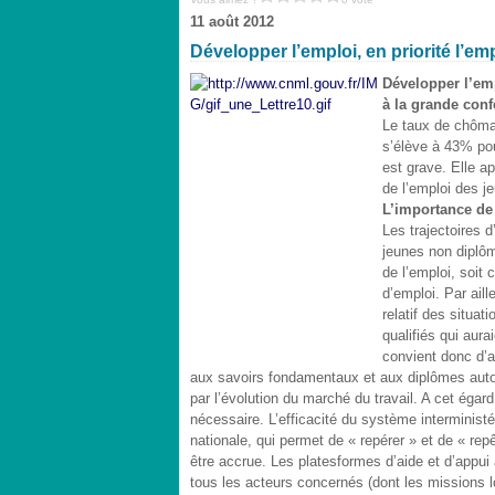
11 août 2012
Développer l’emploi, en priorité l’em
Développer l’emp
à la grande conf
Le taux de chôma
s’élève à 43% pou
est grave. Elle a
de l’emploi des j
L’importance de 
Les trajectoires d
jeunes non diplôm
de l’emploi, soit
d’emploi. Par ail
relatif des situa
qualifiés qui aur
convient donc d’a
aux savoirs fondamentaux et aux diplômes autori
par l’évolution du marché du travail. A cet égard
nécessaire. L’efficacité du système interministé
nationale, qui permet de « repérer » et de « rep
être accrue. Les platesformes d’aide et d’appui
tous les acteurs concernés (dont les missions lo