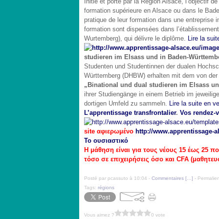
Initié et porté par la Région Alsace, l’objectif 
formation supérieure en Alsace ou dans le Bade-
pratique de leur formation dans une entreprise 
formation sont dispensées dans l’établissement
Wurtemberg), qui délivre le diplôme.
Lire la sui
studieren im Elsass und in Baden-Württemb
Studenten und Studentinnen der dualen Hochs
Württemberg (DHBW) erhalten mit dem von der Ré
„Binational und dual studieren im Elsass 
ihrer Studiengänge in einem Betrieb im jeweili
dortigen Umfeld zu sammeln.
Lire la suite en 
L’apprentissage transfrontalier
.
Vos rendez-
site αφιερωμένο
http://www.apprentissage-a
Το ουσιαστικό
Η μάθηση είναι για τους νέους 15 έως 25 
τόσο σε επιχειρήσεις όσο και CFA (μαθητευ
Posté par pcassuto à 10:04 -
Commentaires [
…
]
- Permalien
Tags:
régions
Vous aimez ?
0 vote