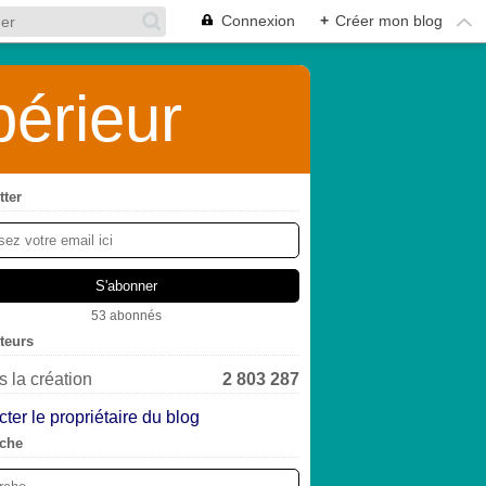
Connexion
+
Créer mon blog
érieur
tter
53 abonnés
iteurs
 la création
2 803 287
ter le propriétaire du blog
che