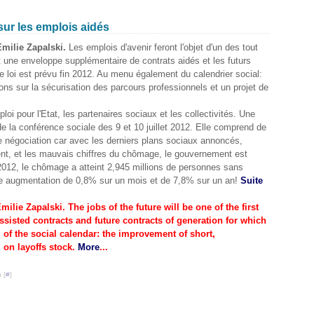
sur les emplois aidés
Emilie Zapalski.
Les emplois d'avenir feront l'objet d'un des tout
nt une enveloppe supplémentaire de contrats aidés et les futurs
de loi est prévu fin 2012. Au menu également du calendrier social:
ons sur la sécurisation des parcours professionnels et un projet de
oi pour l'Etat, les partenaires sociaux et les collectivités. Une
 de la conférence sociale des 9 et 10 juillet 2012. Elle comprend de
négociation car avec les derniers plans sociaux annoncés,
, et les mauvais chiffres du chômage, le gouvernement est
 2012, le chômage a atteint 2,945 millions de personnes sans
une augmentation de 0,8% sur un mois et de 7,8% sur un an!
Suite
milie Zapalski.
The jobs of the future will be one of the first
ssisted contracts and future contracts of generation for which
of the social calendar: the improvement of short,
l on layoffs stock
.
More
...
 [
#
]