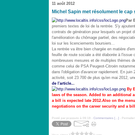
11 août 2012
Michel Sapin met résolument le cap 
Par 
premiers textes de loi de la rentrée. S'y ajoute
contrats de génération pour lesquels un projet 
l'amélioration du chômage partiel, des négociati
loi sur les licenciements boursiers...
La rentrée va être bien chargée en matière d'empl
feuille de route sociale a été élaborée à l'issue
nombreuses mesures et de multiples thèmes de 
comme celui de PSA Peugeot-Citroën notamment
dans l'obligation d'avancer rapidement. En juin
activité, soit 23.700 de plus qu'en mai 2012, 
de l'article..
.
By E
laws of the season.
Added to an additional a
a bill is expected late 2012.
Also on the menu 
negotiations on the career security and a bil
Posté par pcassuto à 09:18 -
Commentaires [
…
]
- Permalien
Vous aimez ?
0 vote