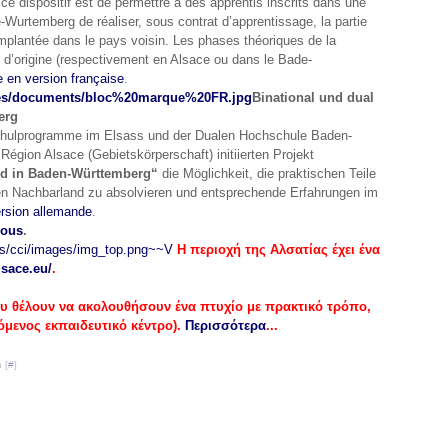
de ce dispositif est de permettre à des apprentis inscrits dans une
Wurtemberg de réaliser, sous contrat d’apprentissage, la partie
implantée dans le pays voisin. Les phases théoriques de la
 d’origine (respectivement en Alsace ou dans le Bade-
te en version française
.
Binational und dual
erg
chulprogramme im Elsass und der Dualen Hochschule Baden-
gion Alsace (Gebietskörperschaft) initiierten Projekt
und in Baden-Württemberg“
die Möglichkeit, die praktischen Teile
gen Nachbarland zu absolvieren und entsprechende Erfahrungen im
version allemande
.
vous
.
Η περιοχή της Αλσατίας έχει ένα
lsace.eu/
.
που θέλουν να ακολουθήσουν ένα πτυχίο με πρακτικό τρόπο,
όμενος εκπαιδευτικό κέντρο)
.
Περισσότερα
...
 [
#
]