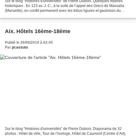
Sur le blog "Histoires d'universités" de Pierre Dubois. Quelques repères
historiques . En 123 av. J.-C., à la suite de l’appel des Grecs de Massalia
(Marseille), en conflit permanent avec les tribus ligures et gauloises du
voisinage, le consul Gaius Sextius...
Aix. Hôtels 16ème-18ème
Publié le 26/08/2019 à 02:45
Par
pcassuto
Sur le blog "Histoires d'universités" de Pierre Dubois. Diaporama de 32
photos : Hôtel de ville, Tour de l’horloge, Hôtel de Caumont (Centre d’Art),