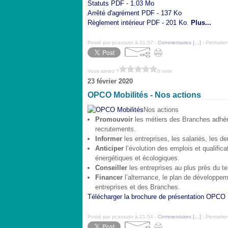
Statuts
PDF - 1.03 Mo
Arrêté d'agrément
PDF - 137 Ko
Règlement intérieur
PDF - 201 Ko
.
Plus...
Posté par pcassuto à 21:57 -
Commentaires [
…
]
- Permalien
Vous aimez ?
0 vote
23 février 2020
OPCO Mobilités - Nos actions
Nos actions
Promouvoir
les métiers des Branches adhér
recrutements.
Informer
les entreprises, les salariés, les d
Anticiper
l’évolution des emplois et qualific
énergétiques et écologiques.
Conseiller
les entreprises au plus près du te
Financer
l’alternance, le plan de développ
entreprises et des Branches.
Télécharger la brochure de présentation OPCO 
Posté par pcassuto à 21:54 -
Commentaires [
…
]
- Permalien