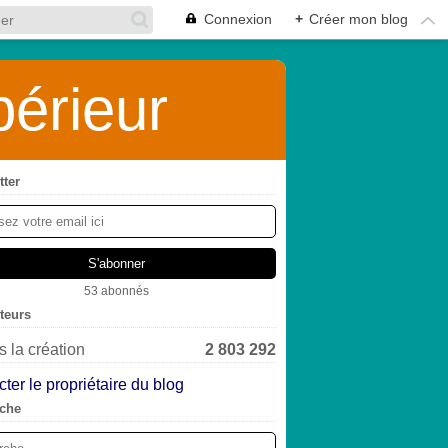
Connexion
+
Créer mon blog
érieur
tter
53 abonnés
iteurs
 la création
2 803 292
ter le propriétaire du blog
che