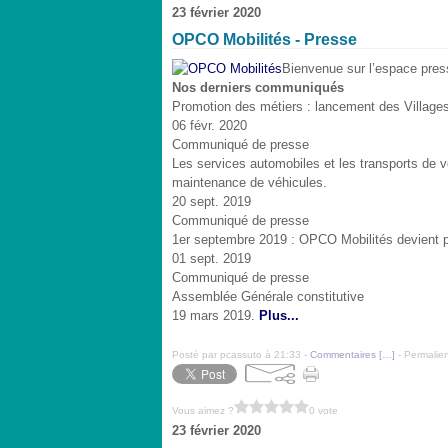
23 février 2020
OPCO Mobilités - Presse
Bienvenue sur l’espace pre
Nos derniers communiqués
Promotion des métiers : lancement des Villages
06 févr. 2020
Communiqué de presse
Les services automobiles et les transports de 
maintenance de véhicules.
20 sept. 2019
Communiqué de presse
1er septembre 2019 : OPCO Mobilités devient p
01 sept. 2019
Communiqué de presse
Assemblée Générale constitutive
19 mars 2019
.
Plus...
Posté par pcassuto à 21:33 -
Commentaires [
…
]
- Permalien
Vous aimez ?
0 vote
23 février 2020