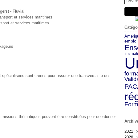
ers) - Fluvial
ansport et services maritimes
sport et services maritimes
Catégo
Amériq
emploi
Ens
oyageurs
Internat
U
forma
spécialisées sont créées pour assurer une transversalité des
Valid
PAC
ré
,
Form
 commissions thématiques peuvent être constituées pour coordonner
Archiv
2021
2020
Déc