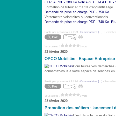
CERFA
PDF - 388 Ko
Notice du CERFA
PDF - 
Formation de tuteur et maître d’apprentissage
Demande de prise en charge
PDF - 750 Ko
Versements volontaires ou conventionnels
Demande de prise en charge
PDF - 748 Ko
.
Plu
Posté par pcassuto à 21:29 -
Commentaires [
…
]
- Permalien
Vous aimez ?
0 vote
23 février 2020
OPCO Mobilités - Espace Entreprise
Pour toutes vos démarches (d
connectez-vous à votre espace de services en 
Posté par pcassuto à 21:24 -
Commentaires [
…
]
- Permalien
Vous aimez ?
0 vote
23 février 2020
Promotion des métiers : lancement de
C’est dans le cadre du Salo