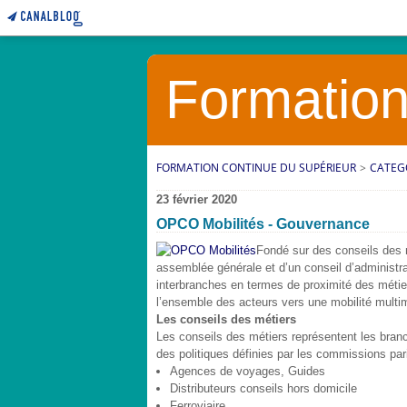
Formation
FORMATION CONTINUE DU SUPÉRIEUR
>
CATEG
23 février 2020
OPCO Mobilités - Gouvernance
Fondé sur des conseils des m
assemblée générale et d’un conseil d’administra
interbranches en termes de proximité des métie
l’ensemble des acteurs vers une mobilité multi
Les conseils des métiers
Les conseils des métiers représentent les bran
des politiques définies par les commissions pari
Agences de voyages, Guides
Distributeurs conseils hors domicile
Ferroviaire