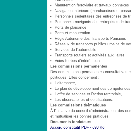
Manutention ferroviaire et travaux connexes
Navigation intérieure (marchandises et passag
Personnels sédentaires des entreprises de tr
Personnels navigants des entreprises de tran
Ports de plaisance
Ports et manutention
Régie Autonome des Transports Parisiens
Réseaux de transports publics urbains de v
Services de l’automobile
Transports routiers et activités auxiliaires
Voies ferrées d’intérêt local
Les commissions permanentes
Des commissions permanentes consultatives et 
politiques. Elles concernent :
L'alternance,
Le plan de développement des compétences
L'offre de services et l'action territoriale,
Les observatoires et certifications.
Les commissions thématiques
À l'initiative du conseil d'administration, des
et mutualiser les bonnes pratiques.
Documents fondateurs
Accord constitutif
PDF - 693 Ko