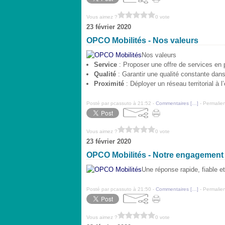
Vous aimez ?
0 vote
23 février 2020
OPCO Mobilités - Nos valeurs
Nos valeurs
Service
: Proposer une offre de services en 
Qualité
: Garantir une qualité constante dan
Proximité
: Déployer un réseau territorial à
Posté par pcassuto à 21:52 -
Commentaires [
…
]
- Permalien
Vous aimez ?
0 vote
23 février 2020
OPCO Mobilités - Notre engagement
Une réponse rapide, fiable 
Posté par pcassuto à 21:50 -
Commentaires [
…
]
- Permalien
Vous aimez ?
0 vote