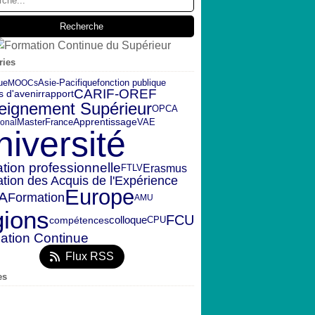
ries
ue
fonction publique
MOOCs
Asie-Pacifique
CARIF-OREF
s d'avenir
rapport
eignement Supérieur
OPCA
Master
France
Apprentissage
VAE
ional
niversité
tion professionnelle
Erasmus
FTLV
ation des Acquis de l'Expérience
Europe
A
Formation
AMU
gions
FCU
colloque
CPU
compétences
ation Continue
Flux RSS
es
embre
(2)