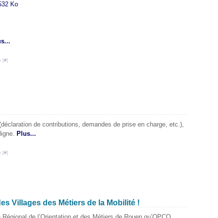
532 Ko
s...
 [
#
]
éclaration de contributions, demandes de prise en charge, etc.),
ligne.
Plus...
 [
#
]
s Villages des Métiers de la Mobilité !
n Régional de l’Orientation et des Métiers de Rouen qu’OPCO