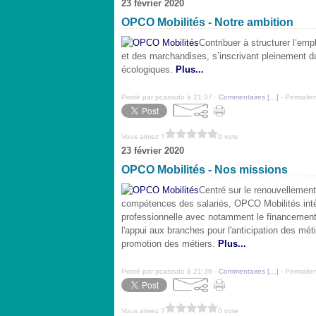
23 février 2020
OPCO Mobilités - Notre ambition
Contribuer à structurer l’em
et des marchandises, s’inscrivant pleinement d
écologiques.
Plus...
Posté par pcassuto à 21:37 -
Commentaires [
…
]
- Permalien
Vous aimez ?
0 vote
23 février 2020
OPCO Mobilités - Nos missions
Centré sur le renouvellement
compétences des salariés, OPCO Mobilités intègr
professionnelle avec notamment le financement
l'appui aux branches pour l'anticipation des métie
promotion des métiers
.
Plus...
Posté par pcassuto à 21:36 -
Commentaires [
…
]
- Permalien
Vous aimez ?
0 vote