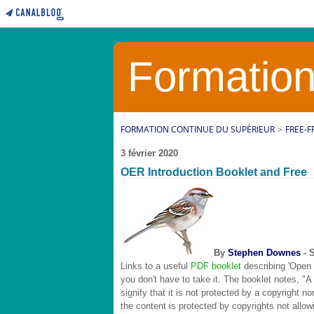
Formation
FORMATION CONTINUE DU SUPÉRIEUR
>
FREE-
3 février 2020
OER Introduction Booklet and Free
By
Stephen Downes
- 
Links to a useful
PDF booklet
describing 'Open
you don't have to take it. The booklet notes, "A
signify that it is not protected by a copyright n
the content is protected by copyrights not allo