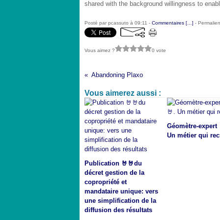
shared with the background willingness to enabl
Posté par pcassuto à 09:11 -
Commentaires [
…
]
- Permalien
Vous aimez ?
0 vote
Abandoning Plaxo
Vous aimerez aussi :
Géomètre-expert 
Un métier qui rec
Publication 🤘🤘du
décret gestion de la
copropriété et
mandataire unique: vers
une simplification de la
diffusion des résultats