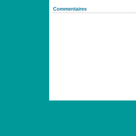
Commentaires
Voir le profil de
cassutop
sur le portail