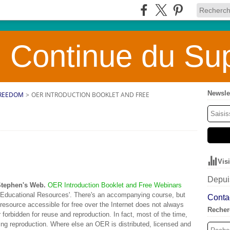
 Continue du Sup
Newsle
FREEDOM
>
OER INTRODUCTION BOOKLET AND FREE
Vis
Depuis
Stephen's Web.
OER Introduction Booklet and Free Webinars
 Educational Resources'. There's an accompanying course, but
Contac
 resource accessible for free over the Internet does not always
Recher
or forbidden for reuse and reproduction. In fact, most of the time,
wing reproduction. Where else an OER is distributed, licensed and