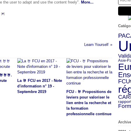
e the user to adapt and use the content freely".
More...
 [
#
]
Catégo
PAC
U
Learn Yourself
Valid
Asie-Pa
Eu
Ens
🤘🤘🤘.
FCU
rute
La 🤘 FCU en 2017 - Note
ré
d'information n° 19 -
Septembre 2019
FCU - 🤘 Propositions de
CAR
leviers pour valoriser le
rappor
lien entre la recherche et
Form
la formation
professionnelle continue
Archiv