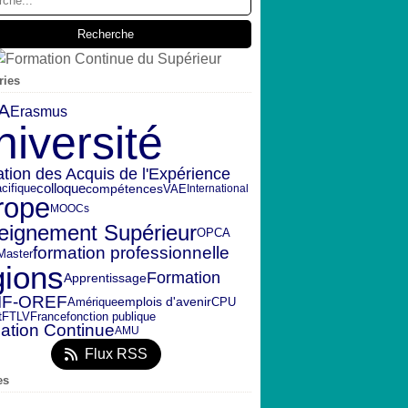
ries
A
Erasmus
niversité
ation des Acquis de l'Expérience
colloque
compétences
VAE
cifique
International
rope
MOOCs
eignement Supérieur
OPCA
formation professionnelle
Master
gions
Formation
Apprentissage
IF-OREF
emplois d'avenir
Amérique
CPU
t
FTLV
fonction publique
France
ation Continue
AMU
Flux RSS
es