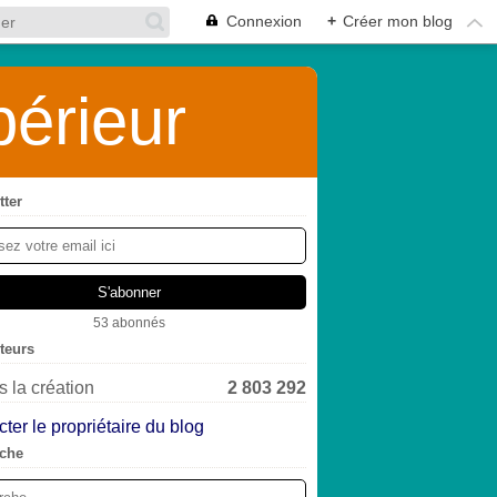
Connexion
+
Créer mon blog
érieur
tter
53 abonnés
iteurs
 la création
2 803 292
ter le propriétaire du blog
che