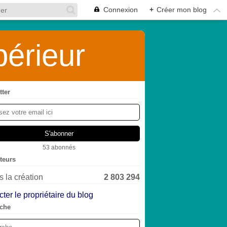
Connexion
+
Créer mon blog
érieur
tter
53 abonnés
iteurs
 la création
2 803 294
ter le propriétaire du blog
che