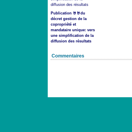
Publication 🤘🤘du
décret gestion de la
copropriété et
mandataire unique: vers
une simplification de la
diffusion des résultats
Commentaires
Voir le profil de
cassutop
sur le portail