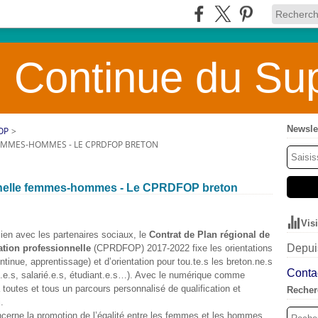
 Continue du Sup
Newsle
OP
>
FEMMES-HOMMES - LE CPRDFOP BRETON
onnelle femmes-hommes - Le CPRDFOP breton
Vis
 lien avec les partenaires sociaux, le
Contrat de Plan régional de
Depuis
ation professionnelle
(CPRDFOP) 2017-2022 fixe les orientations
ntinue, apprentissage) et d’orientation pour tou.te.s les breton.ne.s
Contac
i.e.s, salarié.e.s, étudiant.e.s…). Avec le numérique comme
 à toutes et tous un parcours personnalisé de qualification et
Recher
.
concerne la promotion de l’égalité entre les femmes et les hommes