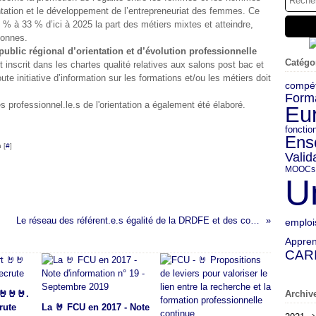
rientation et le développement de l’entrepreneuriat des femmes. Ce
2 % à 33 % d’ici à 2025 la part des métiers mixtes et atteindre,
tonnes.
public régional d’orientation et d’évolution professionnelle
Catégo
 inscrit dans les chartes qualité relatives aux salons post bac et
ute initiative d’information sur les formations et/ou les métiers doit
compé
Form
s professionnel.le.s de l'orientation a également été élaboré.
Eu
fonctio
Ens
 [
#
]
Valid
MOOCs
U
agne
Le réseau des référent.e.s égalité de la DRDFE et des correspondant.e.s Égalité femmes-hommes du Conseil régional de Bretagne
emploi
Appren
CAR
🤘🤘🤘.
Archiv
rute
La 🤘 FCU en 2017 - Note