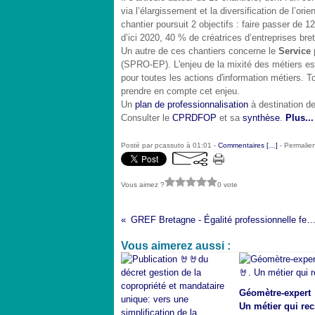
via l’élargissement et la diversification de l’o
chantier poursuit 2 objectifs : faire passer de 1
d’ici 2020, 40 % de créatrices d’entreprises bre
Un autre de ces chantiers concerne le
Service 
(SPRO-EP). L'enjeu de la mixité des métiers est
pour toutes les actions d'information métiers. To
prendre en compte cet enjeu.
Un
plan de professionnalisation
à destination de
Consulter le
CPRDFOP
et sa
synthèse
.
Plus...
Posté par pcassuto à 01:01 -
Commentaires [
…
]
- Permalien
Vous aimez ?
0 vote
GREF Bretagne - Égalité professionnelle femmes-hommes - L'action conjointe Etat-Région en Bret
Vous aimerez aussi :
Géomètre-expert 
Un métier qui rec