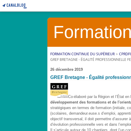
Formation
FORMATION CONTINUE DU SUPÉRIEUR
>
CPRDF
GREF BRETAGNE - ÉGALITÉ PROFESSIONNELLE 
26 décembre 2019
GREF Bretagne - Égalité professi
Co-élaboré par la Région et l’État en
développement des formations et de l'orient
stratégiques en termes de formation (initiale, co
(scolaires, demandeur.euse.s d’emploi, apprent
objectif transversal, il doit permettre d’assurer
d’évolution professionnelle vers et dans l’emploi
Il s’articule autour de 10 chantiers, dont l’un 