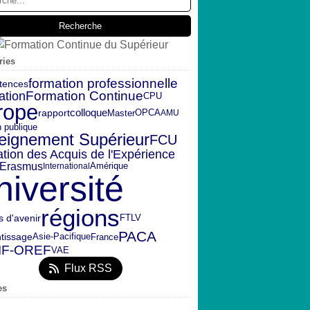
ries
formation professionnelle
tences
Formation Continue
ation
CPU
rope
rapport
colloque
OPCA
Master
AMU
n publique
eignement Supérieur
FCU
ation des Acquis de l'Expérience
Erasmus
Amérique
International
niversité
régions
s d'avenir
FTLV
PACA
tissage
France
Asie-Pacifique
IF-OREF
VAE
Flux RSS
es