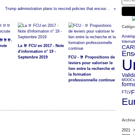
Trump administration plans to rescind policies that encourage affirmative action in college admissions
Catégo
Amériq
🤘🤘🤘.
Internat
rute
La 🤘 FCU en 2017 - Note
CAR
d'information n° 19 -
Ens
Septembre 2019
FCU - 🤘 Propositions de
U
leviers pour valoriser le
lien entre la recherche et
la formation
Valid
MOOCs
professionnelle continue
forma
FTLV
Eu
Archiv
2021