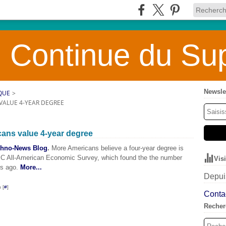
 Continue du Sup
Newsle
QUE
>
VALUE 4-YEAR DEGREE
cans value 4-year degree
chno-News Blog
.
More Americans believe a four-year degree is
CNBC All-American Economic Survey, which found the the number
Vis
rs ago.
More...
Depuis
 [
#
]
Contac
Recher