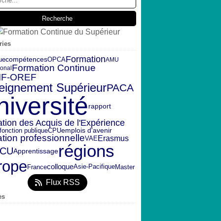
ries
Formation
ue
OPCA
compétences
AMU
Formation Continue
ional
IF-OREF
eignement Supérieur
PACA
niversité
rapport
ation des Acquis de l'Expérience
emplois d'avenir
fonction publique
CPU
tion professionnelle
Erasmus
VAE
régions
FCU
Apprentissage
rope
colloque
France
Master
Asie-Pacifique
Flux RSS
es