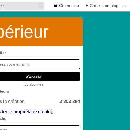
Connexion
+
Créer mon blog
érieur
tter
53 abonnés
iteurs
 la création
2 803 284
ter le propriétaire du blog
che