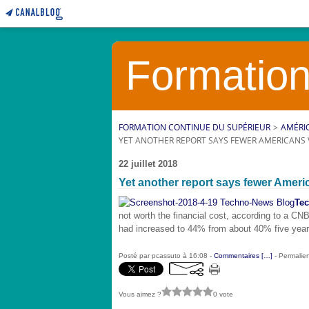
Formation
FORMATION CONTINUE DU SUPÉRIEUR
>
AMÉRI
YET ANOTHER REPORT SAYS FEWER AMERICANS 
22 juillet 2018
Yet another report says fewer Ameri
Te
not worth the financial cost, according to a 
had increased to 44% from about 40% five yea
Posté par pcassuto à 16:08 -
Commentaires [
…
]
- Permalien
Vous aimez ?
0 vote