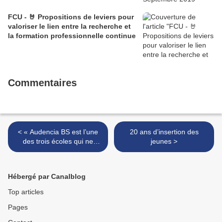
FCU - 🤘 Propositions de leviers pour
valoriser le lien entre la recherche et
la formation professionnelle continue
Commentaires
< « Audencia BS est l’une
20 ans d’insertion des
des trois écoles qui ne
jeunes >
reçoivent que des élèves de
prépas en première année
»
Hébergé par Canalblog
Top articles
Pages