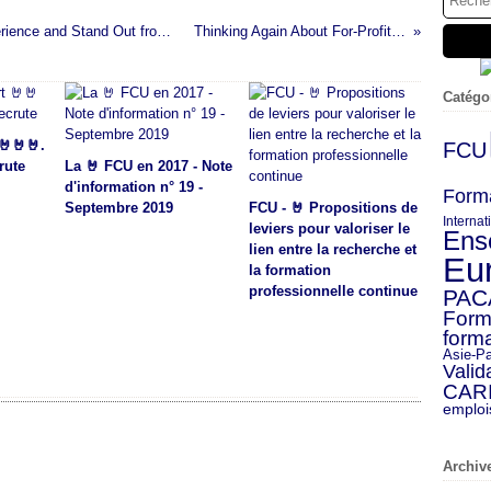
Three Ways to Enhance your Customer Experience and Stand Out from the Competition
Thinking Again About For-Profit Colleges
Catégo
🤘🤘🤘.
FCU
rute
La 🤘 FCU en 2017 - Note
d'information n° 19 -
Form
Septembre 2019
FCU - 🤘 Propositions de
Internat
leviers pour valoriser le
Ens
lien entre la recherche et
Eu
la formation
professionnelle continue
PAC
Form
forma
Asie-Pa
Valid
CAR
emploi
Archiv