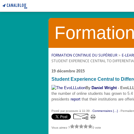
Formation
FORMATION CONTINUE DU SUPÉRIEUR
>
E-LEAR
STUDENT EXPERIENCE CENTRAL TO DIFFERENTIA
19 décembre 2015
Student Experience Central to Differ
By
Daniel Wright
- EvoLLL
the number of online students has grown to 5.4 m
presidents
report
that their institutions are off
Posté par pcassuto à 11:39 -
Commentaires [
…
]
- Permalien
Vous aimez ?
0 vote