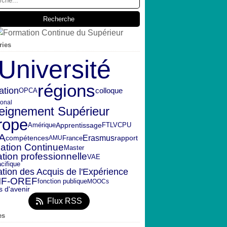
ries
Université
régions
ation
OPCA
colloque
ional
eignement Supérieur
rope
Amérique
FTLV
CPU
Apprentissage
A
Erasmus
rapport
compétences
France
AMU
ation Continue
Master
tion professionnelle
VAE
cifique
ation des Acquis de l'Expérience
IF-OREF
fonction publique
MOOCs
s d'avenir
Flux RSS
es