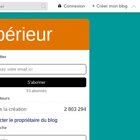
Connexion
+
Créer mon blog
érieur
tter
53 abonnés
iteurs
 la création
2 803 294
ter le propriétaire du blog
che