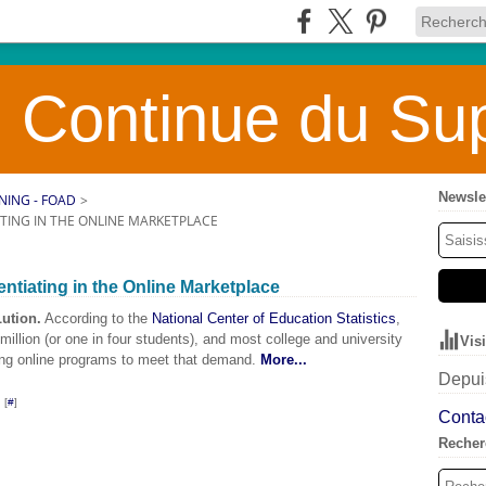
 Continue du Sup
Newsle
NING - FOAD
>
TING IN THE ONLINE MARKETPLACE
entiating in the Online Marketplace
ution.
According to the
National Center of Education Statistics
,
illion (or one in four students), and most college and university
Vis
ering online programs to meet that demand.
More...
Depuis
 [
#
]
Contac
Recher