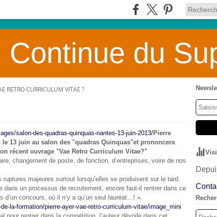
 Continue du Sup
Newsle
AE RETRO CURRICULUM VITAE ?
Pierre
s le 13 juin au salon des "quadras Quinquas"et prononcera
 son récent ouvrage "Vae Retro Curriculum Vitae?"
Vis
aire, changement de poste, de fonction, d’entreprises, voire de nos
Depuis
s ruptures majeures surtout lorsqu’elles se produisent sur le tard.
Contac
le dans un processus de recrutement, encore faut-il rentrer dans ce
 d’un concours, où il n’y a qu’un seul lauréat…! ».
Recher
al pour rentrer dans la compétition, l’auteur dévoile dans cet