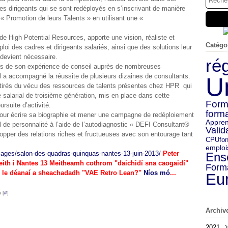
s dirigeants qui se sont redéployés en s’inscrivant de manière
Promotion de leurs Talents » en utilisant une «
e High Potential Resources, apporte une vision, réaliste et
Catégo
ploi des cadres et dirigeants salariés, ainsi que des solutions leur
 devient nécessaire.
ré
ssus de son expérience de conseil auprès de nombreuses
l a accompagné la réussite de plusieurs dizaines de consultants.
U
tirés du vécu des ressources de talents présentes chez HPR qui
age salarial de troisième génération, mis en place dans cette
Form
rsuite d’activité.
forma
 pour écrire sa biographie et mener une campagne de redéploiement
Appren
fil de personnalité à l’aide de l’autodiagnostic « DEFI Consultant®
Valid
opper des relations riches et fructueuses avec son entourage tant
CPU
fo
emploi
Peter
Ens
eith i Nantes 13 Meitheamh cothrom "daichidí sna caogaidí"
Form
ar le déanaí a sheachadadh "VAE Retro Lean?"
Níos mó
...
Eu
 [
#
]
Archiv
2021