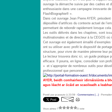
ouvrage la démarche suivie par des cadres et de
enthousiaste dans une campagne innovante de « 
FlashBiographie® ».
Dans cet ouvrage Jean Pierre AYER, président d
dépouillée d’artifices du contexte actuel de l’em
permettant de rebondir rapidement lorsque cela
Les outils délivrés dans les chapitres, sont i
multinationales et de directeur à la CEGOS où i
Cet ouvrage est également émaillé d’exemples 
ont su utiliser avec profit le dispositif de port
structure, pour vivre de manière pérenne leur pou
Le lecteur trouvera donc ici, un guide pratique
efficace. Il pourra, en ligne, consolider son pro
» et s’approprier de nombreux outils pour dével
professionnel que personnel.
AYER, beidh comhairleoir idirnáisiúnta a bh
agus léacht ar ócáid an scaoileadh a leabh
Posté par pcassuto à 23:59 -
Commentaires [
…
]
- Permalien
Vous aimez ?
0 vote