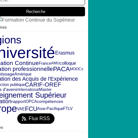
ries
gions
niversité
Erasmus
ation Continue
colloque
France
AMU
PACA
tion professionnelle
MOOCs
Amérique
tissage
ation des Acquis de l'Expérience
CARIF-OREF
nction publique
s d'avenir
Master
International
eignement Supérieur
ation
rapport
OPCA
compétences
rope
FCU
FTLV
VAE
Asie-Pacifique
Flux RSS
es