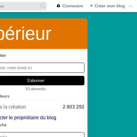
Connexion
+
Créer mon blog
érieur
tter
53 abonnés
iteurs
 la création
2 803 292
ter le propriétaire du blog
che