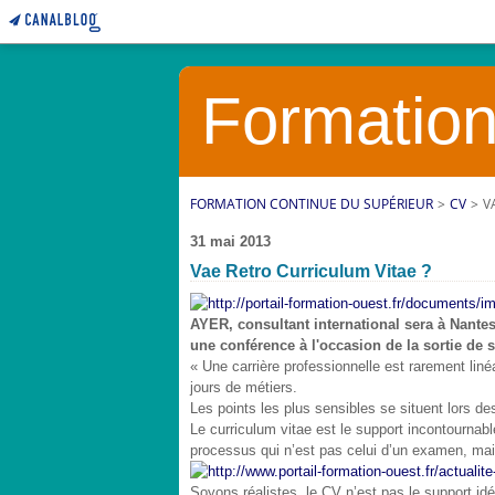
Formation
FORMATION CONTINUE DU SUPÉRIEUR
>
CV
>
V
31 mai 2013
Vae Retro Curriculum Vitae ?
AYER, consultant international sera à Nante
une conférence à l'occasion de la sortie de
« Une carrière professionnelle est rarement liné
jours de métiers.
Les points les plus sensibles se situent lors de
Le curriculum vitae est le support incontournab
processus qui n’est pas celui d’un examen, mais
Soyons réalistes, le CV n’est pas le support idé