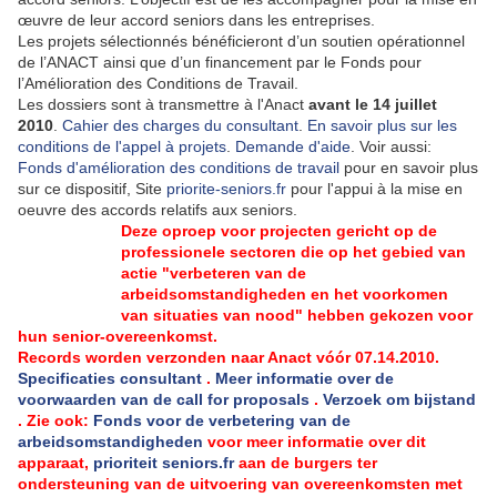
œuvre de leur accord seniors dans les entreprises.
Les projets sélectionnés bénéficieront d’un soutien opérationnel
de l’ANACT ainsi que d’un financement par le Fonds pour
l’Amélioration des Conditions de Travail.
Les dossiers sont à transmettre à l'Anact
avant le 14 juillet
2010
.
Cahier des charges du consultant
.
En savoir plus sur les
conditions de l'appel à projets
.
Demande d'aide
. Voir aussi:
Fonds d'amélioration des conditions de travail
pour en savoir plus
sur ce dispositif, Site
priorite-seniors.fr
pour l'appui à la mise en
oeuvre des accords relatifs aux seniors.
D
eze oproep voor projecten gericht op de
professionele sectoren die op het gebied van
actie "verbeteren van de
arbeidsomstandigheden en het voorkomen
van situaties van nood" hebben gekozen voor
hun senior-overeenkomst.
Records worden verzonden naar Anact
vóór 07.14.2010.
Specificaties consultant
.
Meer informatie over de
voorwaarden van de call for proposals
.
Verzoek om bijstand
.
Zie ook:
Fonds voor de verbetering van de
arbeidsomstandigheden
voor meer informatie over dit
apparaat,
prioriteit seniors.fr
aan de burgers ter
ondersteuning van de uitvoering van overeenkomsten met